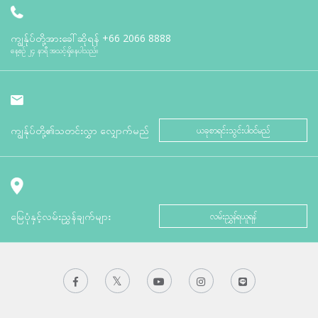
ကျွန်ုပ်တို့အားခေါ်ဆိုရန်
+66 2066 8888
နေ့စဉ် ၂၄ နာရီ အသင့်ရှိနေပါသည်။
ကျွန်ုပ်တို့၏သတင်းလွှာ လျှောက်မည်
ယခုစာရင်းသွင်းပါဝင်မည်
မြေပုံနှင့်လမ်းညွှန်ချက်များ
လမ်းညွှန်ရယူရန်