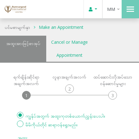
MM
ပင်မစာမျက်နှာ
Make an Appointment
Cancel or Manage
အထူးအားဖြင့်စာအုပ်
Appointment
ရက်ချိန်းဆိုင်ရာ
လူနာအချက်အလက်
ထပ်ဆောင်းလိုအပ်သော
အချက်အလက်
ဝန်ဆောင်မှုများ
2
1
3
ကျွန်ုပ်အတွက် အထူးကုတစ်ယောက်ညွှန်းပေးပါ။
မိမိကိုယ်တိုင် ဆရာဝန်ရွေးမည်။
အထူး