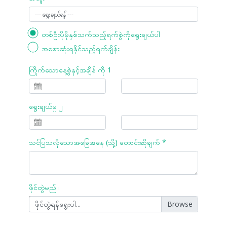
တစ်ဦးပိုမိုနှစ်သက်သည့်ရက်စွဲကိုရွေးချယ်ပါ
အစောဆုံးရနိုင်သည့်ရက်ချိန်း
ကြိုက်သောနေ့စွဲနှင့်အချိန် ကို 1
ရွေးချယ်မှု ၂
သင်ပြသလိုသောအခြေအနေ (သို့) တောင်းဆိုချက် *
ဖိုင်တွဲမည်။
ဖိုင်တွဲရန်ရွေးပါ...