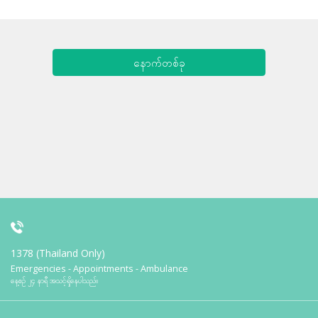
နောက်တစ်ခု
1378 (Thailand Only)
Emergencies - Appointments - Ambulance
နေ့စဉ် ၂၄ နာရီ အသင့်ရှိနေပါသည်။