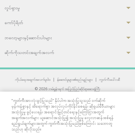
လှုပ်ရှားမှု
ကော်ပိုရိတ်
ဘလော့များနှင့်ဆောင်းပါးများ
ဆိုက်ကိုသတင်းအချက်အလက်
ကိုယ်ရေးအချက်အလက်မူဝါဒ
|
န်ဆောင်မှုများ၏စည်းမျဉ်းများ
|
ကွတ်ကီးပေါ်လစီ
© 2026 ဘမ်ရွန်ဂရက် အပြည်ပြည်ဆိုင်ရာဆေးရုံကြီး
တစ်ဦးကပူးတွဲကော်မရှင်အင်တာနေရှင်နယ် (JCI) အသိအမှတ်ပြုဆေးရုံ
“ကွတ်ကီးအားလုံးခွင့်ပြုသည်” နှိပ်ပါက အသုံးပြုသူသည် ဝက်ဆိုက်
33 Sukhumvit 3, Wattana, Bangkok 10110 Thailand.
မှန်ကန်စွာနှင့် ထိရောက်စွာ အလုပ်လုပ်ကိုင်နိုင်စေရန်၊ ဆိုရှယ်မီဒီယာများ
All rights reserved.
အသုံးပြုမှု ဖွင့်ပေးရန်၊ အရောင်းမြှင့်တင်ရေးနှင့်ကြော်ငြာအတွက်
အချက်အလက်များ ယူဆောင်အသုံးပြု၍ အသုံးပြုမှု လေ့လာဆန်းစစ်ရန်
ရည်ရွယ်ချက်များအတွက် ကွတ်ကီးအသုံးပြုမည်ဖြစ်ကြောင်း သဘောတူ
သည်ဟု ဆိုလိုသည်။