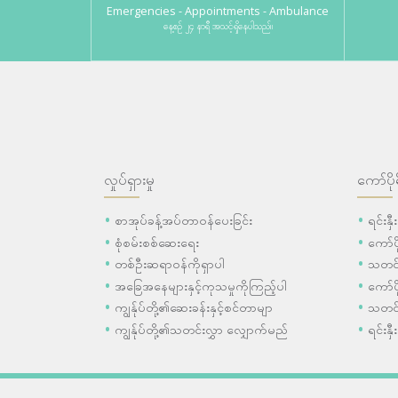
Emergencies - Appointments - Ambulance
နေ့စဉ် ၂၄ နာရီ အသင့်ရှိနေပါသည်။
လှုပ်ရှားမှု
ကော်ပို
စာအုပ်ခန့်အပ်တာဝန်ပေးခြင်း
ရင်းနှ
စုံစမ်းစစ်ဆေးရေး
ကော်
တစ်ဦးဆရာဝန်ကိုရှာပါ
သတင်
အခြေအနေများနှင့်ကုသမှုကိုကြည့်ပါ
ကော်ပိ
ကျွန်ုပ်တို့၏ဆေးခန်းနှင့်စင်တာမျာ
သတင်
ကျွန်ုပ်တို့၏သတင်းလွှာ လျှောက်မည်
ရင်းနှီ