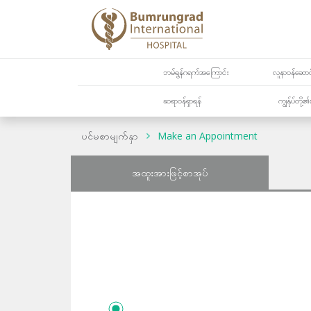
ဘမ်ရွန်ဂရက်အကြောင်း
လူနာဝန်ဆောင်
ဆရာဝန်ရှာရန်
ကျွန်ုပ်တို
ပင်မစာမျက်နှာ
Make an Appointment
အထူးအားဖြင့်စာအုပ်