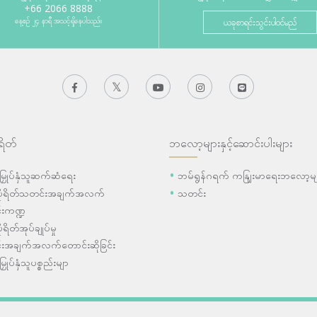
+66 2066 8888
နေ့စဉ် ၂၄ နာရီ အသင့်ရှိနေပါသည်။
ယခုစာရင်းသွင်းပါဝင်မည်
ရိတ်
ဘလော့များနှင့်ဆောင်းပါးများ
ီးမြှုပ်နှံသူဆက်ဆံရေး
ဘမ်ရွန်ဂရက် ကနျြးမာရေးဘလော့မျ
ပိုရိတ်သတင်းအချက်အလက်
သတင်း
းကဏ္ဍ
ုရိတ်အုပ်ချုပ်မှု
းအချက်အလက်တောင်းဆိုခြင်း
းမြှုပ်နှံသူပစ္စည်းမျာ