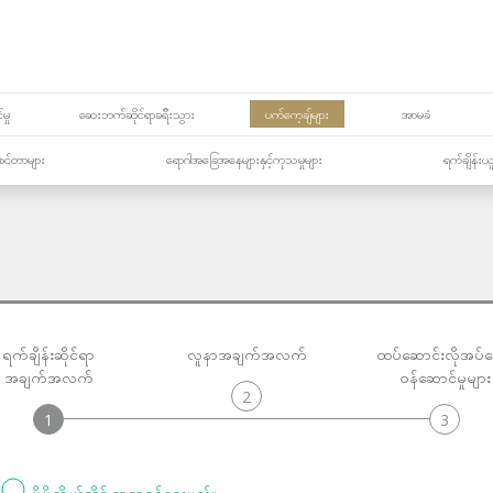
မှု
ဆေးဘက်ဆိုင်ရာခရီးသွား
ပက်ကေ့ချ်များ
အာမခံ
့၏စင်တာများ
ရောဂါအခြေအနေများနှင့်ကုသမှုများ
ရက်ချိန်းယ
ရက်ချိန်းဆိုင်ရာ
လူနာအချက်အလက်
ထပ်ဆောင်းလိုအပ်
အချက်အလက်
ဝန်ဆောင်မှုများ
2
1
3
မိမိကိုယ်တိုင် ဆရာဝန်ရွေးမည်။