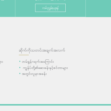
လမ်းညွှန်ရယူရန်
ဆိုက်ကိုသတင်းအချက်အလက်
ား
ဘမ်ရွန်ဂရက်အကြောင်း
ကျွန်ုပ်တို့၏ဆေးခန်းနှင့်စင်တာများ
အတွင်းလူနာအခန်း