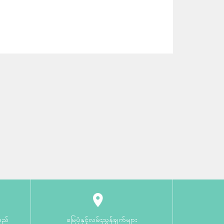
မည်
မြေပုံနှင့်လမ်းညွှန်ချက်များ