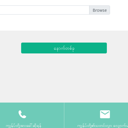
နောက်တစ်ခု
ကျွန်ုပ်တို့အားခေါ်ဆိုရန်
ကျွန်ုပ်တို့၏သတင်းလွှာ လျှောက်