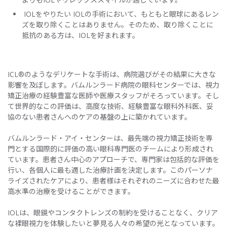
IOLをやりたい IOLの手術において、もともと眼球にあるレン
ズを取り除くことはありません。そのため、取り除くことに
抵抗のある方は、IOLを好まれます。
ICL®のようなデリケートな手術は、病院選びがその結果に大きな
影響を及ぼします。バムルンラード病院の眼科センターでは、視力
矯正治療の経験豊富な医師や医療スタッフがそろっています。そし
て世界的なこの評価は、高度な技術、経験豊富な眼科外科医、妥
協のない患者さんへのケアの基盤の上に築かれています。
バムルンラード・アイ・センターは、最先端の視力矯正技術を専
門とする国際的に評価の高い眼科専門医のチームにより形成され
ています。患者さん中心のアプローチで、専門家は包括的な評価を
行い、各個人に最も適した治療計画を決定します。このパーソナ
ライズされたケアにより、患者様はそれぞれのニーズに合わせた最
高水準の治療を受けることができます。
IOLは、眼鏡やコンタクトレンズの制約を受けることなく、クリア
な裸眼視力を体験したいと夢見る人々の希望の光となっています。