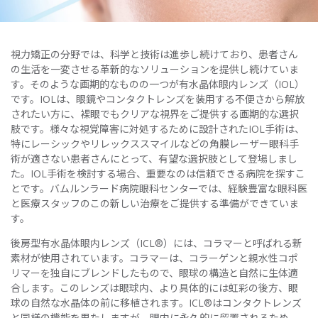
視力矯正の分野では、科学と技術は進歩し続けており、患者さん
の生活を一変させる革新的なソリューションを提供し続けていま
す。そのような画期的なものの一つが有水晶体眼内レンズ（IOL）
です。IOLは、眼鏡やコンタクトレンズを装用する不便さから解放
されたい方に、裸眼でもクリアな視界をご提供する画期的な選択
肢です。様々な視覚障害に対処するために設計されたIOL手術は、
特にレーシックやリレックススマイルなどの角膜レーザー眼科手
術が適さない患者さんにとって、有望な選択肢として登場しまし
た。IOL手術を検討する場合、重要なのは信頼できる病院を探すこ
とです。バムルンラード病院眼科センターでは、経験豊富な眼科医
と医療スタッフのこの新しい治療をご提供する準備ができていま
す。
後房型有水晶体眼内レンズ（ICL®）には、コラマーと呼ばれる新
素材が使用されています。コラマーは、コラーゲンと親水性コポ
リマーを独自にブレンドしたもので、眼球の構造と自然に生体適
合します。このレンズは眼球内、より具体的には虹彩の後方、眼
球の自然な水晶体の前に移植されます。ICL®はコンタクトレンズ
と同様の機能を果たしますが、眼内に永久的に留置されるため、