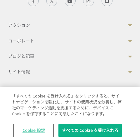
アクション
コーポレート
ブログと記事
サイト情報
「すべての Cookie を受け入れる」をクリックすると、サイ
個人情報保護方針
|
利用規約
|
クッキーポリシー
トナビゲーションを強化し、サイトの使用状況を分析し、弊
社のマーケティング活動を支援するために、デバイスに
© 2026 バムルンラードインターナショナル
Cookie を保存することに同意したことになります。
JCI認定病院
33 Sukhumvit 3, Wattana, Bangkok 10110 Thailand.
Cookie 設定
すべての Cookie を受け入れる
All rights reserved.