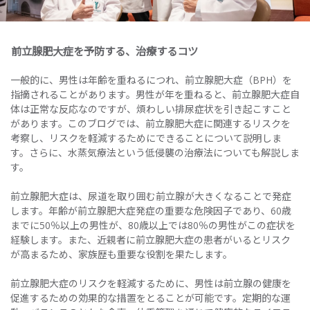
前立腺肥大症を予防する、治療するコツ
一般的に、男性は年齢を重ねるにつれ、前立腺肥大症（BPH）を
指摘されることがあります。男性が年を重ねると、前立腺肥大症自
体は正常な反応なのですが、煩わしい排尿症状を引き起こすこと
があります。このブログでは、前立腺肥大症に関連するリスクを
考察し、リスクを軽減するためにできることについて説明しま
す。さらに、水蒸気療法という低侵襲の治療法についても解説しま
す。
前立腺肥大症は、尿道を取り囲む前立腺が大きくなることで発症
します。年齢が前立腺肥大症発症の重要な危険因子であり、60歳
までに50％以上の男性が、80歳以上では80％の男性がこの症状を
経験します。また、近親者に前立腺肥大症の患者がいるとリスク
が高まるため、家族歴も重要な役割を果たします。
前立腺肥大症のリスクを軽減するために、男性は前立腺の健康を
促進するための効果的な措置をとることが可能です。定期的な運