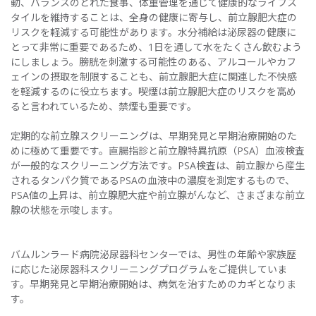
動、バランスのとれた食事、体重管理を通じて健康的なライフス
タイルを維持することは、全身の健康に寄与し、前立腺肥大症の
リスクを軽減する可能性があります。水分補給は泌尿器の健康に
とって非常に重要であるため、1日を通して水をたくさん飲むよう
にしましょう。膀胱を刺激する可能性のある、アルコールやカフ
ェインの摂取を制限することも、前立腺肥大症に関連した不快感
を軽減するのに役立ちます。喫煙は前立腺肥大症のリスクを高め
ると言われているため、禁煙も重要です。
定期的な前立腺スクリーニングは、早期発見と早期治療開始のた
めに極めて重要です。直腸指診と前立腺特異抗原（PSA）血液検査
が一般的なスクリーニング方法です。PSA検査は、前立腺から産生
されるタンパク質であるPSAの血液中の濃度を測定するもので、
PSA値の上昇は、前立腺肥大症や前立腺がんなど、さまざまな前立
腺の状態を示唆します。
バムルンラード病院泌尿器科センターでは、男性の年齢や家族歴
に応じた泌尿器科スクリーニングプログラムをご提供していま
す。早期発見と早期治療開始は、病気を治すためのカギとなりま
す。