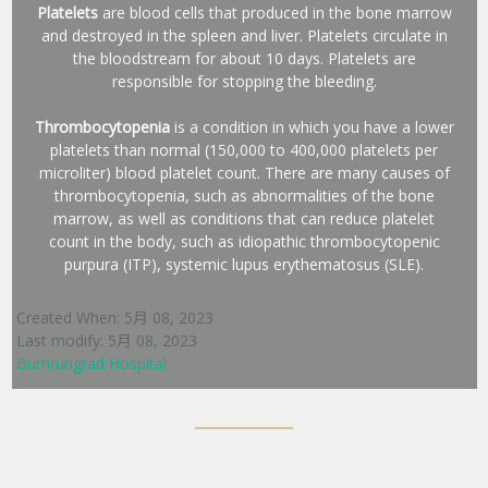
Platelets
are blood cells that produced in the bone marrow
and destroyed in the spleen and liver. Platelets circulate in
the bloodstream for about 10 days. Platelets are
responsible for stopping the bleeding.
Thrombocytopenia
is a condition in which you have a lower
platelets than normal (150,000 to 400,000 platelets per
microliter) blood platelet count. There are many causes of
thrombocytopenia, such as abnormalities of the bone
marrow, as well as conditions that can reduce platelet
count in the body, such as idiopathic thrombocytopenic
purpura (ITP), systemic lupus erythematosus (SLE).
Created When: 5月 08, 2023
Last modify: 5月 08, 2023
Bumrungrad Hospital