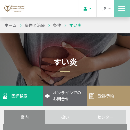
JP
ホーム
条件と治療
条件
すい炎
すい炎
オンラインでの
医師検索
受診予約
お問合せ
案内
扱い
センター