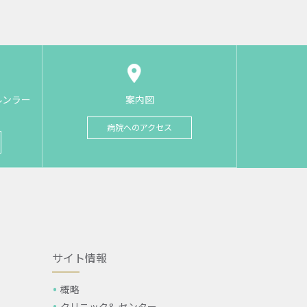
ルンラー
案内図
病院へのアクセス
サイト情報
概略
クリニック& センター