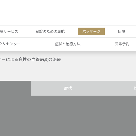
者様サービス
受診のための渡航
パッケージ
保険
ク& センター
症状と治療方法
受診予約
ザーによる良性の血管病変の治療
症状