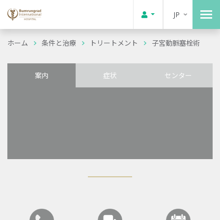
JP
ホーム
条件と治療
トリートメント
子宮動脈塞栓術
案内
症状
センター