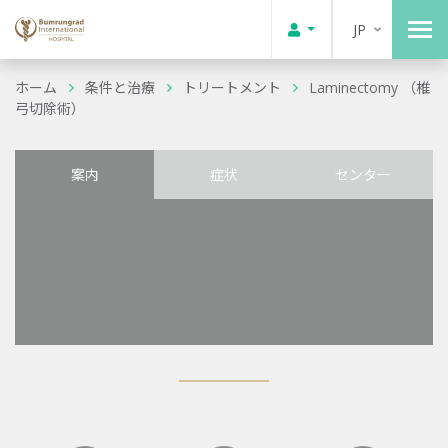
JP
ホーム
条件と治療
トリートメント
Laminectomy （椎
弓切除術）
案内
症状
センター