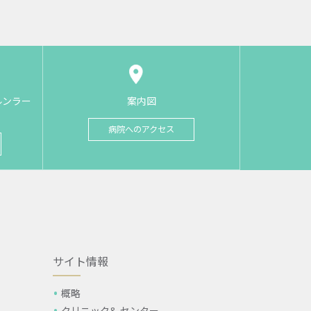
ルンラー
案内図
病院へのアクセス
サイト情報
概略
クリニック& センター