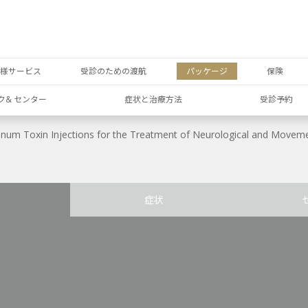
者様サービス
受診のための渡航
パッケージ
保険
ク& センター
症状と治療方法
受診予約
linum Toxin Injections for the Treatment of Neurological
症状