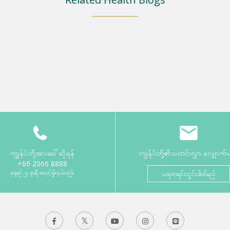
ကျွန်ုပ်တို့အားခေါ်ဆိုရန်
ကျွန်ုပ်တို့၏သတင်းလွှာ လျှောက်
+66 2066 8888
နေ့စဉ် ၂၄ နာရီ အသင့်ရှိနေပါသည်။
ယခုစာရင်းသွင်းပါဝင်မည်