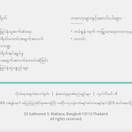
ရိတ်
ဘလော့များနှင့်ဆောင်းပါးများ
ီးမြှုပ်နှံသူဆက်ဆံရေး
ဘမ်ရွန်ဂရက် ကနျြးမာရေးဘလော့မျ
ပိုရိတ်သတင်းအချက်အလက်
သတင်း
းကဏ္ဍ
ုရိတ်အုပ်ချုပ်မှု
းအချက်အလက်တောင်းဆိုခြင်း
းမြှုပ်နှံသူပစ္စည်းမျာ
ကိုယ်ရေးအချက်အလက်မူဝါဒ
|
န်ဆောင်မှုများ၏စည်းမျဉ်းများ
|
ကွတ်ကီးပေါ်လစီ
6 ဘမ်ရွန်ဂရက် အပြည်ပြည်ဆိုင်ရာဆေးရုံကြီး
တစ်ဦးကပူးတွဲကော်မရှင်အင်တာနေရှင်နယ် (JCI) အသိအမှတ်ပြု
33 Sukhumvit 3, Wattana, Bangkok 10110 Thailand.
All rights reserved.