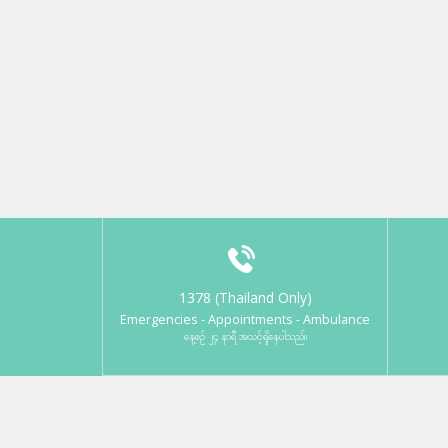
1378 (Thailand Only)
Emergencies - Appointments - Ambulance
နေ့စဉ် ၂၄ နာရီ အသင့်ရှိနေပါသည်။