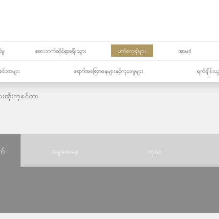
မှု
ဆေးဘက်ဆိုင်ရာခရီးသွား
ပက်ကေ့ချ်များ
အာမခံ
့၏စင်တာများ
ရောဂါအခြေအနေများနှင့်ကုသမှုများ
ရက်ချိန်းယ
ားထိုးကုစင်တာ
က်
အခွအေနေ
ကုသ