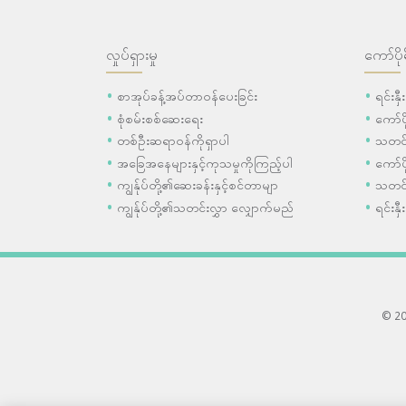
လှုပ်ရှားမှု
ကော်ပို
စာအုပ်ခန့်အပ်တာဝန်ပေးခြင်း
ရင်းနှ
စုံစမ်းစစ်ဆေးရေး
ကော်
တစ်ဦးဆရာဝန်ကိုရှာပါ
သတင်
အခြေအနေများနှင့်ကုသမှုကိုကြည့်ပါ
ကော်ပိ
ကျွန်ုပ်တို့၏ဆေးခန်းနှင့်စင်တာမျာ
သတင်
ကျွန်ုပ်တို့၏သတင်းလွှာ လျှောက်မည်
ရင်းနှီ
© 202