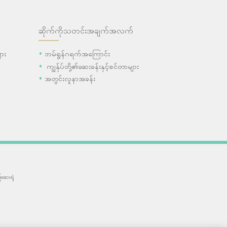
ဆိုက်ကိုသတင်းအချက်အလက်
ား
ဘမ်ရွန်ဂရက်အကြောင်း
ကျွန်ုပ်တို့၏ဆေးခန်းနှင့်စင်တာများ
အတွင်းလူနာအခန်း
ဆေးရုံ