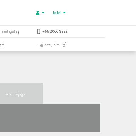
MM
ဆက်သွယ်ရန်
+66 2066 8888
ူရန်
ကျန်းမာရေးစစ်ဆေးခြင်း
ဆရာဝန်မျာ