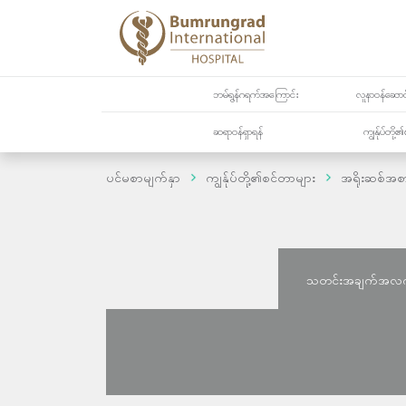
ဘမ်ရွန်ဂရက်အကြောင်း
လူနာဝန်ဆောင်
ဆရာဝန်ရှာရန်
ကျွန်ုပ်တို
ပင်မစာမျက်နှာ
ကျွန်ုပ်တို့၏စင်တာများ
အရိုးဆစ်အစ
သတင်းအချက်အလ