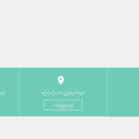
မည်
မြေပုံနှင့်လမ်းညွှန်ချက်များ
လမ်းညွှန်ရယူရန်