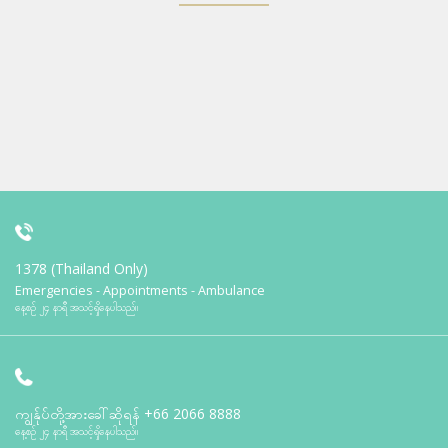
1378 (Thailand Only)
Emergencies - Appointments - Ambulance
နေ့စဉ် ၂၄ နာရီ အသင့်ရှိနေပါသည်။
ကျွန်ုပ်တို့အားခေါ်ဆိုရန်
+66 2066 8888
နေ့စဉ် ၂၄ နာရီ အသင့်ရှိနေပါသည်။