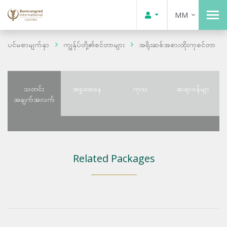
MM
ပင်မစာမျက်နှာ
ကျွန်ုပ်တို့၏စင်တာများ
အရိုးဆစ်အစားထိုးကုစင်တာ
သတင်း
အခွအေနေ
ကုသ
ဆရာဝန်မျာ
အချက်အလက်
Related Packages