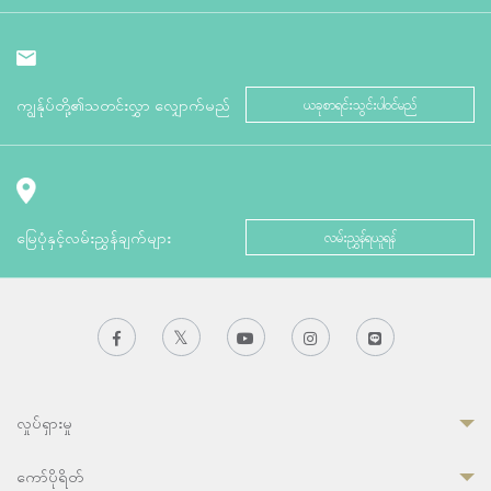
ကျွန်ုပ်တို့၏သတင်းလွှာ လျှောက်မည်
ယခုစာရင်းသွင်းပါဝင်မည်
မြေပုံနှင့်လမ်းညွှန်ချက်များ
လမ်းညွှန်ရယူရန်
လှုပ်ရှားမှု
ကော်ပိုရိတ်