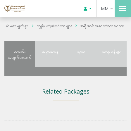
MM
ပင်မစာမျက်နှာ
ကျွန်ုပ်တို့၏စင်တာများ
အရိုးဆစ်အစားထိုးကုစင်တာ
သတင်း
အခွအေနေ
ကုသ
ဆရာဝန်မျာ
အချက်အလက်
Related Packages