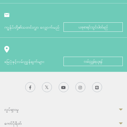
ကျွန်ုပ်တို့၏သတင်းလွှာ လျှောက်မည်
ယခုစာရင်းသွင်းပါဝင်မည်
မြေပုံနှင့်လမ်းညွှန်ချက်များ
လမ်းညွှန်ရယူရန်
လှုပ်ရှားမှု
ကော်ပိုရိတ်