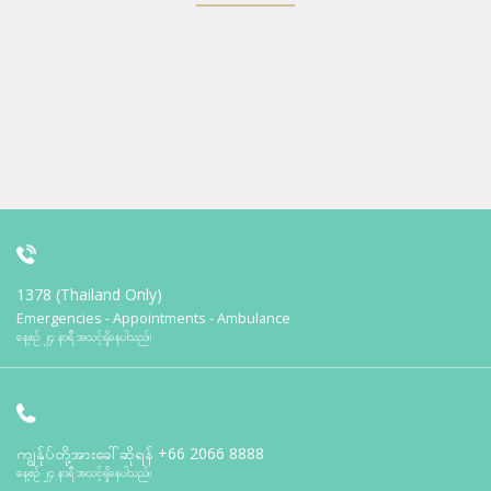
1378 (Thailand Only)
Emergencies - Appointments - Ambulance
နေ့စဉ် ၂၄ နာရီ အသင့်ရှိနေပါသည်။
ကျွန်ုပ်တို့အားခေါ်ဆိုရန်
+66 2066 8888
နေ့စဉ် ၂၄ နာရီ အသင့်ရှိနေပါသည်။