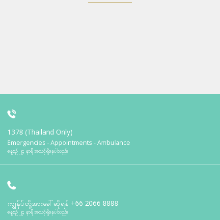
1378 (Thailand Only)
Emergencies - Appointments - Ambulance
နေ့စဉ် ၂၄ နာရီ အသင့်ရှိနေပါသည်။
ကျွန်ုပ်တို့အားခေါ်ဆိုရန်
+66 2066 8888
နေ့စဉ် ၂၄ နာရီ အသင့်ရှိနေပါသည်။