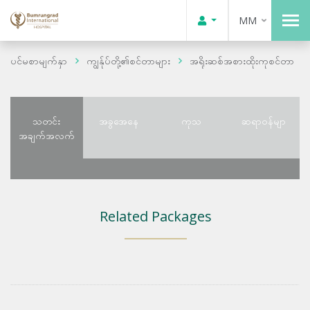
MM
ပင်မစာမျက်နှာ
ကျွန်ုပ်တို့၏စင်တာများ
အရိုးဆစ်အစားထိုးကုစင်တာ
သတင်း
အခွအေနေ
ကုသ
ဆရာဝန်မျာ
အချက်အလက်
Related Packages