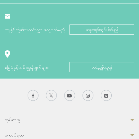
ကျွန်ုပ်တို့၏သတင်းလွှာ လျှောက်မည်
ယခုစာရင်းသွင်းပါဝင်မည်
မြေပုံနှင့်လမ်းညွှန်ချက်များ
လမ်းညွှန်ရယူရန်
လှုပ်ရှားမှု
ကော်ပိုရိတ်