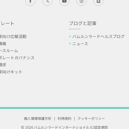
ポレート
ブログと記事
家向け広報活動
バムルンラードヘルスブログ
情報
ニュース
ースルーム
ポレートガバナンス
請求
家向けキット
個人情報保護方針
|
利用規約
|
クッキーポリシー
© 2026 バムルンラードインターナショナル
JCI認定病院