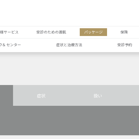
者様サービス
受診のための渡航
パッケージ
保険
ク& センター
症状と治療方法
受診予約
症状
扱い