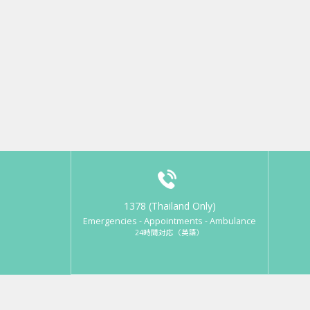
1378 (Thailand Only)
Emergencies - Appointments - Ambulance
24時間対応（英語）