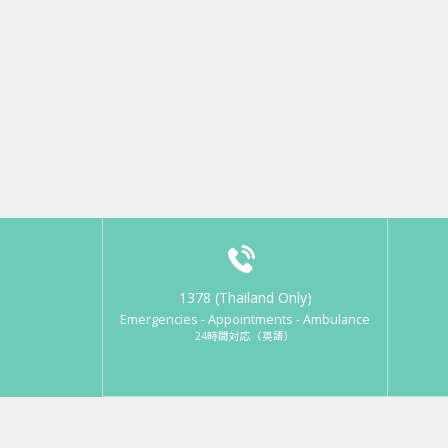
1378 (Thailand Only)
Emergencies - Appointments - Ambulance
24時間対応（英語）