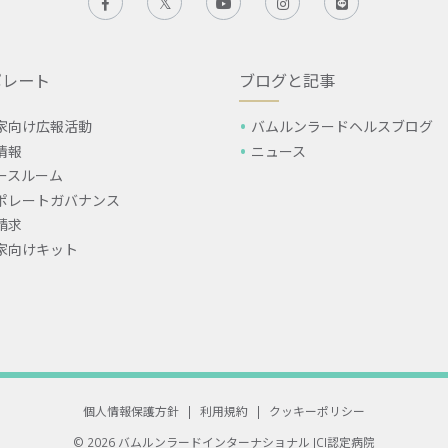
ポレート
ブログと記事
家向け広報活動
バムルンラードヘルスブログ
情報
ニュース
ースルーム
ポレートガバナンス
請求
家向けキット
個人情報保護方針
|
利用規約
|
クッキーポリシー
© 2026 バムルンラードインターナショナル
JCI認定病院