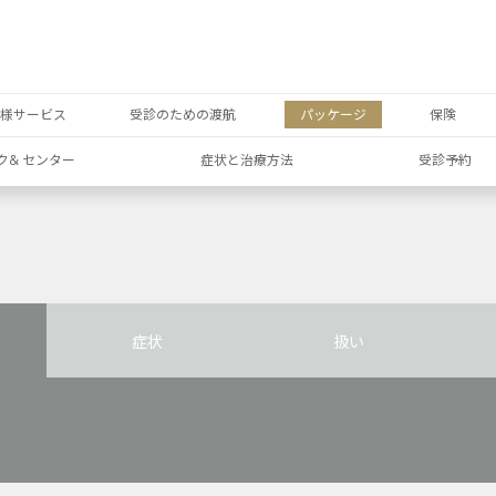
者様サービス
受診のための渡航
パッケージ
保険
ク& センター
症状と治療方法
受診予約
症状
扱い