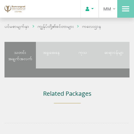
MM
ပင်မစာမျက်နှာ
ကျွန်ုပ်တို့၏စင်တာများ
ကလေးဌာန
သတင်း
အခွအေနေ
ကုသ
ဆရာဝန်မျာ
အချက်အလက်
Related Packages