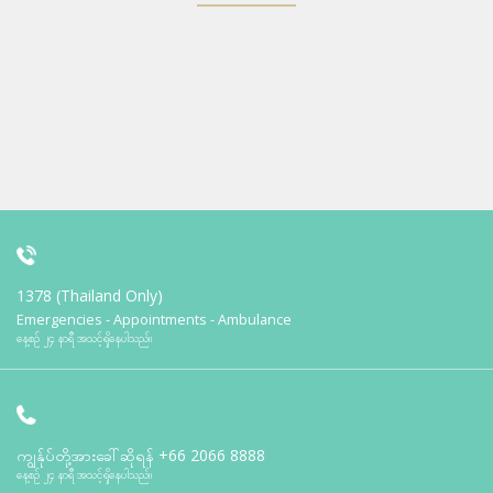
1378 (Thailand Only)
Emergencies - Appointments - Ambulance
နေ့စဉ် ၂၄ နာရီ အသင့်ရှိနေပါသည်။
ကျွန်ုပ်တို့အားခေါ်ဆိုရန်
+66 2066 8888
နေ့စဉ် ၂၄ နာရီ အသင့်ရှိနေပါသည်။