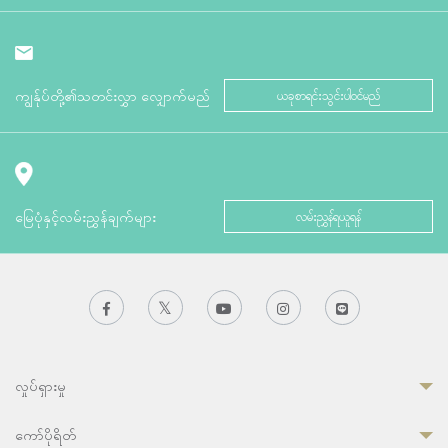
ကျွန်ုပ်တို့၏သတင်းလွှာ လျှောက်မည်
ယခုစာရင်းသွင်းပါဝင်မည်
မြေပုံနှင့်လမ်းညွှန်ချက်များ
လမ်းညွှန်ရယူရန်
လှုပ်ရှားမှု
ကော်ပိုရိတ်