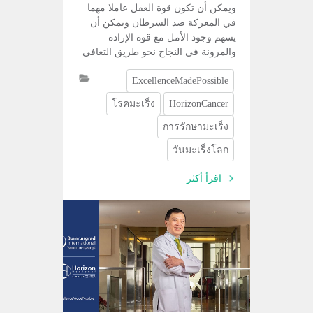
ويمكن أن تكون قوة العقل عاملا مهما
في المعركة ضد السرطان ويمكن أن
يسهم وجود الأمل مع قوة الإرادة
والمرونة في النجاح نحو طريق التعافي
وفي يوم السرطان العالمي لهذا العام ،
ExcellenceMadePossible
يعلن مركز هورايزون الإقليمي
للسرطان في مستشفى بامرونجراد عن
โรคมะเร็ง
HorizonCancer
إرادتنا لرعاية مرضى السرطان
والمشاركة في تعزيز قوة الإرادة
การรักษามะเร็ง
لتتماشى مع شعار "أنا وسأفعل" الأمل
วันมะเร็งโลก
مع قوة الإرادة قوة لا مثيل لها.
اقرأ أكثر