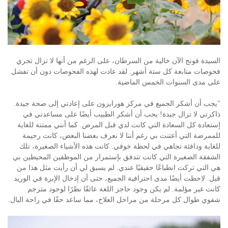
السيدة فونج الآن خالية من السرطان، على الرغم من أنها لا تزال تجري
فحوصات متابعة كل ستة أشهر. لقد عادت لهذه الفحوصات دون أن تفشل
على مدى السنوات الخمس الماضية.
"يجب أن أشكر الجميع في مركز هورايزون على إعادتي إلى صحة جيدة.
ذاكرتي لا تزال جيدة! يجب أن أشكر الطبيب أيضًا على مساعدتي في
إستعادة كل السعادة التي كانت لدي قبل المرض. كما أنني ممتنة للغاية
للممرضة التي أعتنت بي رغم أننا لا نعرف بعضنا البعض، كانت رحيمة
للغاية ودافئة تجاهي في لحظة خوفي. كانت هذه الأشياء الصغيرة، تلك
الشفقة الصغيرة التي كانت تتدفق بإستمرار من الموظفين المحيطين بي
هي التي تركت انطباعًا حقيقيًا عندي. لم يسبق لي أن رأيت مثل هذا من
قبل. لاحظت أيضًا مدى احترافية الجميع، حتى أن إدخال الإبرة في الوريد
كانت غير مؤلمة. لم يكن وجود حاجز اللغة عائقًا نظرًا لوجود مترجم
شفوي طوال كل مرحلة من مراحل العلاج، مما ساعد حقًا في راحة البال.