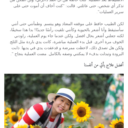
تذكر أي شخص، حتى عائلتي. قالت: "كنت أخاف أن أموت حتى على
سرير العمليات".
لكن الطبيب حافظ على موقفه المعتاد وهو يبتسم. وطمأنني حتى أنني
سأستيقظ وأنا أشعر بالحيوية وكأنني تلقيت رأسًا جديدًا! بدا هذا سخيفًا،
لكنه جعلني أشعر بحال افضل. ولكن عندما جاء يوم العملية، راودني
الخوف مرة أخرى. قبل بدء العملية مباشرة، كانت يدي باردة مثل الثلج.
ولكن هل تصدق ذلك، لاحظت ممرضة و قدعقدت يدي في يديها. ذابت
البرودة وتبدلت بدفء لا يمكنني وصفه بالكامل. مضت العملية بنجاح ".
أفضل علاج يأتي من أنفسنا