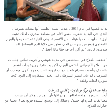
بدأت قصتها في عام 2014 ، عندما اشتبه الطبيب أنها مصابة بسرطان
الثدي. في البداية شعرت ببعض الألم في منطقة صدري ، لذلك ذهبت
لرؤية الطبيب. أخذوا عينات من الأنسجة، وفي النهاية تم تشخيصها بالورم
اللمفاوي (نوع من سرطان الدم، تطور في خلايا الدم البيضاء). لقد
صدمت؛ قالت: "لم أكن أعرف حقًا ماذا أفعل".
"خضعت للعلاج في مستشفى في مدينة هوشي وأجريت ثماني جلسات
من العلاج الكيميائي. اختفى الورم، لكن بعد فترة وجيزة بدأت أشعر
بالضعف وأصبت بصداع شديد. ذهبت لرؤية الطبيب مرة أخرى ووجدت أن
السرطان قد عاد. انتشر السرطان في الغدد الليمفاوية إلى المخ. كنت
متوترة للغاية وقلقة "
بداية جديدة في مركز هورايزون الإقليمي للسرطان
أدت الضرورة الملحة لحالتها ، وإدراكها بأن المرض يمكن أن يسبب
مضاعفات كبيرة لها جسديًا وعقليًا، إلى توسيع السيدة فونج نطاق بحثها عن
خيارات العلاج.