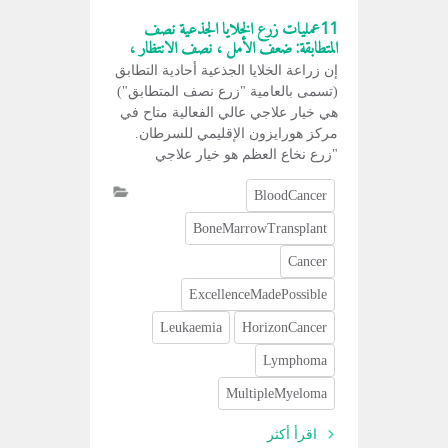
11عمليات زرع الخلايا الجذعية نصف
المتطابقة: ضعف الأمل ، نصف الانتظار ،
الشفاء التام
إن زراعة الخلايا الجذعية أحادية التطابق
(تسمى بالعامية "زرع نصف المتطابق")
هي خيار علاجي عالي الفعالية متاح في
مركز هورايزون الإقليمي للسرطان.
"زرع نخاع العظم هو خيار علاجي
لسرطان الدم. في بعض الحالات ، يكون
BloodCancer
هذا هو الأمل الوحيد في الشفاء التام من
السرطان ، لكن فرص العثور على متبرع
BoneMarrowTransplant
بنخاع العظم ومتطابق تمامًا تكون ضئيلة
للغاية. ومع ذلك ، فإن تطابق 50٪ هو كل
Cancer
ما هو مطلوب الآن للعلاج بمعدل نجاح
ExcellenceMadePossible
مرتفع. "قال مساعد. البروفيسور العقيد
الدكتور أخصائي أمراض الدم والأورام . .
Leukaemia
HorizonCancer
Prof. Col. Dr. Wichean
Lymphoma
Mongkonsritragoon
MultipleMyeloma
اقرأ أكثر