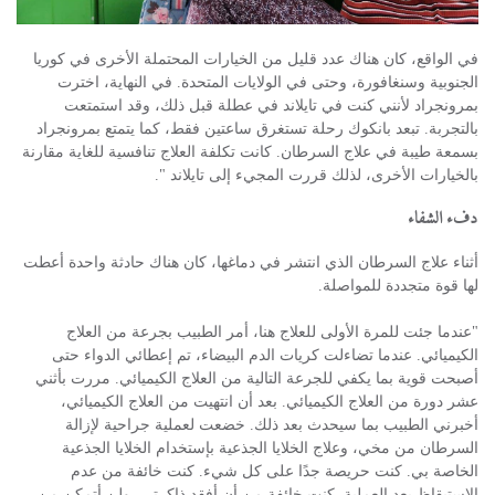
في الواقع، كان هناك عدد قليل من الخيارات المحتملة الأخرى في كوريا
الجنوبية وسنغافورة، وحتى في الولايات المتحدة. في النهاية، اخترت
بمرونجراد لأنني كنت في تايلاند في عطلة قبل ذلك، وقد استمتعت
بالتجربة. تبعد بانكوك رحلة تستغرق ساعتين فقط، كما يتمتع بمرونجراد
بسمعة طيبة في علاج السرطان. كانت تكلفة العلاج تنافسية للغاية مقارنة
بالخيارات الأخرى، لذلك قررت المجيء إلى تايلاند ".
دفء الشفاء
أثناء علاج السرطان الذي انتشر في دماغها، كان هناك حادثة واحدة أعطت
لها قوة متجددة للمواصلة.
"عندما جئت للمرة الأولى للعلاج هنا، أمر الطبيب بجرعة من العلاج
الكيميائي. عندما تضاءلت كريات الدم البيضاء، تم إعطائي الدواء حتى
أصبحت قوية بما يكفي للجرعة التالية من العلاج الكيميائي. مررت بأثني
عشر دورة من العلاج الكيميائي. بعد أن انتهيت من العلاج الكيميائي،
أخبرني الطبيب بما سيحدث بعد ذلك. خضعت لعملية جراحية لإزالة
السرطان من مخي، وعلاج الخلايا الجذعية بإستخدام الخلايا الجذعية
الخاصة بي. كنت حريصة جدًا على كل شيء. كنت خائفة من عدم
الاستيقاظ بعد العملية. كنت خائفة من أن أفقد ذاكرتي، ولن أتمكن من