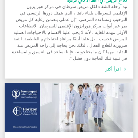
تبدأ رحلة الشفاء لكل مريض سرطان في مركز هورايزون
الإقليمي للسرطان بلقاء بانيتا ، الذي يتمثل دورها الرئيسي في
الترحيب ومساعدة المرضى. "إن عملي يتضمن رعاية كل مريض
يمر عبر أبواب مركز هورايزون الإقليمي للسرطان. الانطباعات
الأولى مهمة للغاية ، لأنه لا يجب علينا الاهتمام بالاحتياجات العملية
للمريض فحسب ، بل علينا أيضًا مراعاة احتياجاتهم العاطفية. الثقة
ضرورية للعلاج الفعال ، لذلك نحن بحاجة إلى راحة المريض منذ
البداية. مهما كان ما يحتاجونه ، فإننا نساعد في التنسيق والمساعدة
في تلبية تلك الحاجة دون فشل ".
اقرأ أكثر