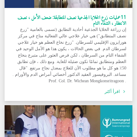
11عمليات زرع الخلايا الجذعية نصف المتطابقة: ضعف الأمل ، نصف
الانتظار ، الشفاء التام
إن زراعة الخلايا الجذعية أحادية التطابق (تسمى بالعامية "زرع
نصف المتطابق") هي خيار علاجي عالي الفعالية متاح في مركز
هورايزون الإقليمي للسرطان. "زرع نخاع العظم هو خيار علاجي
لسرطان الدم. في بعض الحالات ، يكون هذا هو الأمل الوحيد في
الشفاء التام من السرطان ، لكن فرص العثور على متبرع بنخاع
العظم ومتطابق تمامًا تكون ضئيلة للغاية. ومع ذلك ، فإن تطابق
50٪ هو كل ما هو مطلوب الآن للعلاج بمعدل نجاح مرتفع. "قال
مساعد. البروفيسور العقيد الدكتور أخصائي أمراض الدم والأورام .
. Prof. Col. Dr. Wichean Mongkonsritragoon
اقرأ أكثر