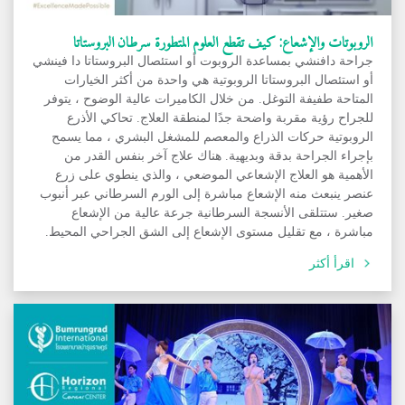
الروبوتات والإشعاع: كيف تقطع العلوم المتطورة سرطان البروستاتا
جراحة دافنشي بمساعدة الروبوت أو استئصال البروستاتا دا فينشي
أو استئصال البروستاتا الروبوتية هي واحدة من أكثر الخيارات
المتاحة طفيفة التوغل. من خلال الكاميرات عالية الوضوح ، يتوفر
للجراح رؤية مقربة واضحة جدًا لمنطقة العلاج. تحاكي الأذرع
الروبوتية حركات الذراع والمعصم للمشغل البشري ، مما يسمح
بإجراء الجراحة بدقة وبديهية. هناك علاج آخر بنفس القدر من
الأهمية هو العلاج الإشعاعي الموضعي ، والذي ينطوي على زرع
عنصر ينبعث منه الإشعاع مباشرة إلى الورم السرطاني عبر أنبوب
صغير. ستتلقى الأنسجة السرطانية جرعة عالية من الإشعاع
مباشرة ، مع تقليل مستوى الإشعاع إلى الشق الجراحي المحيط.
اقرأ أكثر