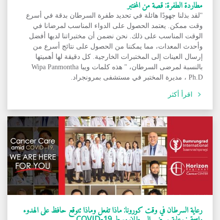
مطاردة الطفرة: قصة من المختبر
"لقد بذلنا جهودًا هائلة في تحديد طفرة السرطان بدقة في أسرع
وقت ممكن. يعتمد الحصول على الدواء المناسب لمرضانا في
الوقت المناسب على ذلك. نحن نضمن أن مختبراتنا لديها أفضل
وأحدث المعدات، مما يمكننا من الحصول على نتائج أسرع من
إرسال العينات إلى المختبرات الخارجية. كل دقيقة لها أهميتها
بالنسبة لمرضى السرطان، " هذه كلمات ويبا Wipa Panmontha
Ph.D ، مديرة المختبر في مستشفى بمرونجراد.
اقرأ أكثر
رعاية السرطان في وقت كورونا: ماذا تفعل وماذا تتوقع حافظ على الهدوء
واستمر: رعاية مرضى السرطان وسط COVID-19