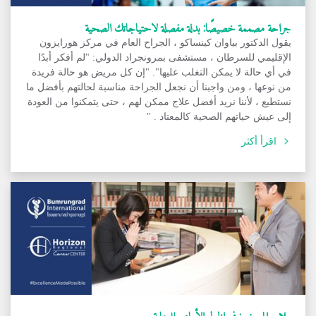
جراحة مصممة خصيصًا: بدلة مفصلة لاحتياجاتك الصحية
يقول الدكتور بياوان كينساكو ، الجراح العام في مركز هورايزون
الإقليمي للسرطان ، مستشفى بمرونجراد الدولي: "لم أفكر أبدًا
في أي حالة لا يمكن التغلب عليها". "إن كل مريض هو حالة فريدة
من نوعها ، ومن واجبنا أن نجعل الجراحة مناسبة لحالتهم بأفضل ما
نستطيع ، لأننا نريد أفضل علاج ممكن لهم ، حتى يتمكنوا من العودة
إلى عيش حياتهم الصحية كالمعتاد . "
اقرأ أكثر
ملاح المريض: في الخط الأمامي للرعاية