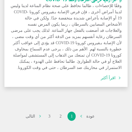
وفقًا للإحصاءات ، طالما نحافظ على صحة نظام المناعة لدينا وليس
لدينا أمراض أخرى ، فإن فرص الإصابة بـفيروس كورونا COVID-
19 أو الإصابة بأعراض شديدة منخفضة جدًا. ولكن في حالة
الأشخاص المصابين بالسرطان ، ربما يكون المرض نفسه
والعلاجات قد أضعفت بالفعل جهاز المناعة. لذلك يجب على مرضى
السرطان رعاية أنفسهم بمزيد من الدقة أكثر من أي وقت مضى ،
لأن الإصابة بـفيروس كورونا COVID-19 قد يؤدي إلى عواقب أكثر
خطورة بالنسبة لهم. الأهم من ذلك ، يرجى عدم السماح بمخاوف
كورونا COVID-19 أن تمنعك من الذهاب إلى المستشفى لمواصلة
العلاج أو في حالة الطوارئ. طالما تحافظ على الهدوء ، يمكنك
الاستمرار في محاربتك ضد السرطان ، حتى في وقت الكورونا.
اقرأ أكثر
عودة
1
2
3
التالى