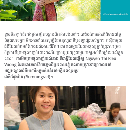
ខ្លាចមិនភ្ញាក់ពីគេងម្តងទៀតបន្ទាប់ពីគេងលង់លក់។ បាត់បង់ការចងចាំដ៏មានតម្លៃ
បំផុតរបស់អ្នក មិនអាចចាំបានសូម្បីតែមនុស្សជាទីស្រឡាញ់របស់អ្នក។ តស៊ូជាមួយ
ជំងឺដែលគំរាមកំហែងដល់អាយុជីវិត។ ជាពេលមួយដែលមនុស្សម្នាក់ត្រូវសម្រេច
ចិត្តថាតើព្រមចុះចាញ់ចំពោះការភ័យខ្លាចឬប្រយុទ្ធជាមួយវាឲ្យអស់ពីកម្លាំងរបស់ខ្លួន
នោះ។
ការមិនព្រមចុះចាញ់របស់នាង
គឺជាអ្វីដែលធ្វើឲ្យ
Nguyen Thi Kieu
Vuong
ដែលជាមេធាវីវ័យក្មេងពីប្រទេសវៀតណាមត្រូវទៅព្យាបាលនៅ
មជ្ឈមណ្ឌលជំងឺមហារីកក្នុងតំបន់នៅមន្ទីរពេទ្យអន្តរ
ជាតិបាំរុងរ៉ាត
(
Bumrungrad)
។