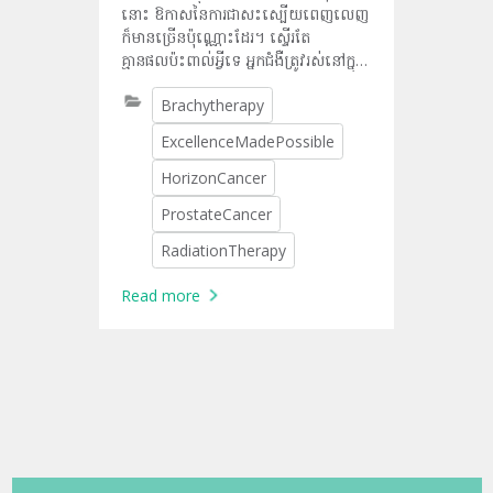
នោះ ឱកាសនៃការជាសះស្បើយពេញលេញ
ក៏មានច្រើនប៉ុណ្ណោះដែរ។ ស្ទើរតែ
គ្មានផលប៉ះពាល់អ្វីទេ អ្នកជំងឺត្រូវរស់នៅក្នុង
ជីវិតដែលធម្មតាឡើងវិញ” ។ វេជ្ជបណ្ឌិត
Brachytherapy
Apichart Panichevaluk អ្នកជំនាញខាង
ជំងឺមហារីកវិទ្យុសកម្មជាន់ខ្ពស់នៅ
ExcellenceMadePossible
មជ្ឈមណ្ឌលមហារីកក្នុងតំបន់ Horizon
សង្ខេបពីអត្ថប្រយោជន៍នៃការព្យាបាលដោយ
HorizonCancer
ការបង្កប់រ៉ែវិទ្យុសកម្មសម្រាប់អ្នកជំងឺដែលត្រូវ
ProstateCancer
ឆ្លងកាត់ការព្យាបាលដោយកាំរស្មី។
RadiationTherapy
Read more