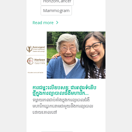
HorizonCancer
ពិសេសសម្រាប់ជាប្រយោជន៍ដល់អ្នកជំងឺ។
Mammogram
Read more
ការជម្នះលើឧបសគ្គ: ជាអាវុធទំនើប
ថ្មីក្នុងការព្យាបាលជំងឺមហារីក
ផ្លោកនោម
ទម្លាយភាពជាប់គាំងក្នុងការព្យាបាលជំងឺ
មហារីកប្លោកនោមជាមួយនឹងការព្យាបាល
ដោយគោលដៅ