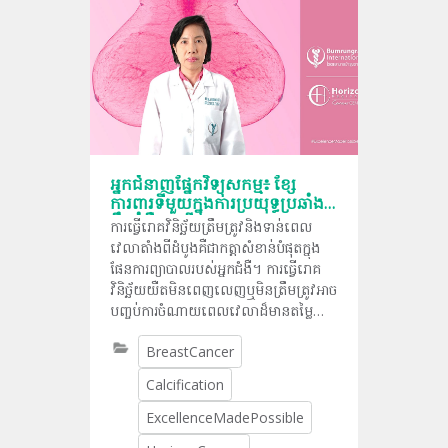
អ្នកជំនាញផ្នែកវិទ្យុសកម្ម៖ ខ្សែ
ការពារទីមួយក្នុងការប្រយុទ្ធប្រឆាំង
នឹងជំងឺមហារីក
ការធ្វើរោគវិនិច្ឆ័យត្រឹមត្រូវនិងទាន់ពេល
វេលាតាំងពីដំបូងគឺជាកត្តាសំខាន់បំផុតក្នុង
ផែនការព្យាបាលរបស់អ្នកជំងឺ។ ការធ្វើរោគ
វិនិច្ឆ័យយឺតមិនពេញលេញឬមិនត្រឹមត្រូវអាច
បញ្ចប់ការចំណាយពេលវេលាដ៏មានតម្លៃ
ហើយទីបំផុតធ្វើឲ្យស្មុគស្មាញដល់ការ
BreastCancer
ព្យាបាល។ នេះហើយជាមូលហេតុដែលវេជ្ជ
បណ្ឌិត Kamoltham Pulpinyo អ្នក
Calcification
ជំនាញផ្នែកវិទ្យុសកម្មសុដន់នៅមន្ទីរពេទ្យ
អន្តរជាតិបាំរុងរ៉ាតបានប្ដូរការធ្វើរោគវិនិច្ឆ័យឲ្យ
ExcellenceMadePossible
បានរហ័សនិងត្រឹមត្រូវឲ្យទៅជាអ្វីដែល