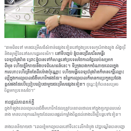
“តាមពិតទៅ មានជម្រើសដ៏សំខាន់ផ្សេងទៀតនៅក្នុងប្រទេសកូរ៉េខាងត្បូង សិង្ហបុរី
និងសូម្បីតែនៅសហរដ្ឋអាមេរិក។
នៅទីបញ្ចប់
ខ្ញុំបានជ្រើសរើសមន្ទីរ
ពេទ្យបាំរុងរ៉ាត
ព្រោះខ្ញុំបានទៅកំសាន្ដនៅប្រទេសថៃកាលថ្ងៃឈប់សម្រាក
ពីមុន
ហើយខ្ញុំរីករាយនឹងបទពិសោធន៍នេះ។
ទីក្រុងបាងកកចំណាយពេលក្នុង
ការហោះហើរត្រឹមតែពីរម៉ោងប៉ុណ្ណោះ
ហើយមន្ទីរពេទ្យបាំរុងរ៉ាតក៏មានកេរ្តិ៍ឈ្មោះ
ល្បីក្នុងការព្យាបាលជំងឺមហារីកផងដែរ។
តម្លៃការព្យាបាលក៏មានការប្រកួតប្រជែង
ខ្ពស់ផងដែរបើប្រៀបធៀបជាមួយជម្រើសផ្សេងទៀត។
ដូច្នេះខ្ញុំក៏បានសម្រេច
ចិត្តមកប្រទេសថៃ។”
ការផ្ដល់ភាពកក់ក្ដី
ក្នុងកំឡុងពេលព្យាបាលជំងឺមហារីកដែលត្រូវបានរាលដាលទៅក្នុងខួរក្បាលរបស់
នាង មានហេតុការណ៍មួយដែលបានផ្តល់កម្លាំងចិត្តដល់នាងដើម្បីបន្តទៅទៀត។
នាង​បាន​និយាយ​ថា “ពេលខ្ញុំមកព្យាបាលនៅទីនេះលើកដំបូង វេជ្ជបណ្ឌិតបានបញ្ជា