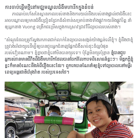
ការចាប់ផ្តើមថ្មីនៅមជ្ឈមណ្ឌលជំងឺមហារីកក្នុងតំបន់
ភាពឆាប់រហ័សនៃស្ថានភាពរបស់នាងនិងការយល់ដឹងរបស់នាងផ្ទាល់ថាជំងឺនេះ
អាចបណ្តាលឲ្យមានជំងឺជ្រៀតជ្រែកដ៏សំខាន់សម្រាប់នាងទាំងផ្លូវកាយនិងផ្លូវចិត្ត នាំ
ឲ្យអ្នកនាង Vuong ពង្រីកជម្រើសក្នុងការស្រាវជ្រាវវិធីព្យាបាលរបស់នាង។
“សំណួរដែលត្រូវស្វែងរកភាពជាក់លាក់នៃព្យាបាលសង្កត់យ៉ាងធ្ងន់លើខ្ញុំ។ ខ្ញុំដឹងថាខ្ញុំ
ត្រូវរង់ចាំជាយូរដើម្បីឲ្យបានជួបអ្នកជំនាញផ្នែកជំងឺសាច់ដុះដ៏ល្អបំផុត
របស់វៀតណាម។ ខ្ញុំខ្លាចថាខ្ញុំនៅមិនបានយូរទេ។ ប៉ុន្តែមិនយូរប៉ុន្មាន
ខ្ញុំបានជួប
អ្នករស់រានមានជីវិតពីជំងឺមហារីកដែលបានចែករំលែកបទពិសោធន៍ខ្លះៗ
។
មិត្តភក្តិខ្ញុំ
ខ្លះក៏មានចំណេះដឹងអំពីរឿងនេះដែរ។
ពួកគេបានណែនាំឲ្យខ្ញុំទៅព្យាបាលនៅមន្ទីរ
ពេទ្យអន្តរជាតិបាំរុងរ៉ាត
របស់ប្រទេសថៃ។