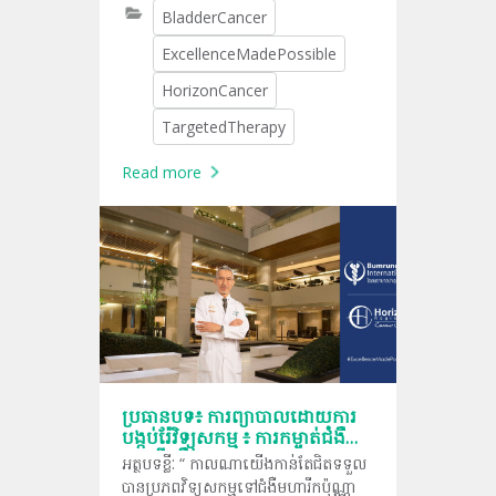
BladderCancer
ExcellenceMadePossible
HorizonCancer
TargetedTherapy
Read more
ប្រធានបទ៖ ការព្យាបាលដោយការ
បង្កប់រ៉ែវិទ្យុសកម្ម ៖ ការកម្ចាត់ជំងឺ
មហារីកគឺជាការងារខាងក្នុង
អត្ថបទខ្លីៈ “ កាលណាយើងកាន់តែជិតទទួល
បានប្រភពវិទ្យុសកម្មទៅជំងឺមហារីកប៉ុណ្ណា