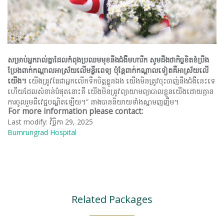
សម្រាប់អ្នករាល់គ្នាដែលកំពុងប្រឈមមុខនឹងជំងឺមហារីក
សូមដឹងថាកិច្ចខិតខំប្រឹង
ប្រែងពាក់កណ្តាលអាស្រ័យលើមន្ទីរពេទ្យ
ប៉ុន្តែពាក់កណ្តាលទៀតគឺអាស្រ័យលើ
យើង។
យើងត្រូវតែជាអ្នកលើកទឹកចិត្តខ្លួនឯង យើងមិនត្រូវចុះចាញ់នឹងជំងឺនេះទេ
ហើយដែលសំខាន់បំផុតនោះគឺ យើងមិនត្រូវព្យាយាមព្យាបាលខ្លួនយើងដោយគ្មាន
ការចូលរួមពីវេជ្ជបណ្ឌិតឡើយ។” នាងបាននិយាយទាំងស្នាមញញឹម។
For more information please contact:
Last modify: វិច្ឆិកា 29, 2025
Bumrungrad Hospital
Related Packages