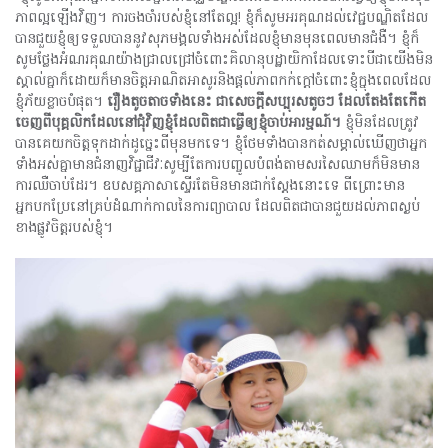
ភាពល្អឡើងវិញ។ ការចងចាំរបស់ខ្ញុំនៅតែល្អ! ខ្ញុំក៏សូមអរគុណដល់វេជ្ជបណ្ឌិតដែល
បានជួយខ្ញុំឲ្យទទួលបាននូវសុភមង្គលទាំងអស់ដែលខ្ញុំមានមុនពេលមានជំងឺ។ ខ្ញុំក៏
សូមថ្លែងអំណរគុណយ៉ាងជ្រាលជ្រៅចំពោះគិលានុបដ្ឋាយិកាដែលទោះបីជាយើងមិន
ស្គាល់គ្នាក៏ដោយក៏មានចិត្តអាណិតអាសូរនិងផ្ដល់ភាពកក់ក្តៅចំពោះខ្ញុំក្នុងពេលដែល
ខ្ញុំភ័យខ្លាចបំផុត។
រឿងតូចតាចទាំងនេះ
ជាសេចក្តីសប្បុរសតូចៗ
ដែលតែងតែកើត
ចេញពីបុគ្គលិកដែលនៅជុំវិញខ្ញុំដែលពិតជាធ្វើឲ្យខ្ញុំចាប់អារម្មណ៍។
ខ្ញុំមិនដែលត្រូវ
បានគេយកចិត្តទុកដាក់ដូច្នេះពីមុនមកទេ។ ខ្ញុំថែមទាំងបានកត់សម្គាល់ឃើញថាអ្នក
ទាំងអស់គ្នាមានជំនាញវិជ្ជាជីវៈសូម្បីតែការបញ្ចូលបំពង់តាមសរសៃឈាមក៏មិនមាន
ការឈឺចាប់ដែរ។ ឧបសគ្គភាសាស្ទើរតែមិនមានជាក់ស្តែងនោះទេ ពីព្រោះមាន
អ្នកបកប្រែនៅគ្រប់ដំណាក់កាលនៃការព្យាបាល ដែលពិតជាបានជួយដល់ភាពស្ងប់
ខាងផ្លូវចិត្តរបស់ខ្ញុំ។