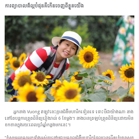
ការព្យាបាលដ៏ល្អបំផុតគឺកើតចេញពីខ្លួនយើង
អ្នកនាង Vuong ឥឡូវនេះគ្មានជំងឺមហារីកទៀតទេ ទោះបីជាយ៉ាងណា នាង
នៅតែបន្តការត្រួតពិនិត្យរៀងរាល់ 6 ខែម្តង។ នាងបានត្រឡប់ត្រួតពិនិត្យដោយមិន
ខកខានក្នុងរយៈពេលប្រាំឆ្នាំកន្លងមកនេះ។
“ខ្ញុំសូមអរគុណអ្នកទាំងអស់គ្នានៅមជ្ឈមណ្ឌលជំងឺមហារីកដែលបានធ្វើឲ្យខ្ញុំមានសុខ