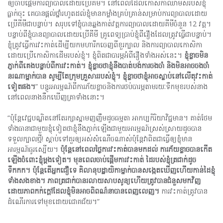
ឲ្យចាប់ផ្ដើមការព្យាបាលដោយប្រើគីមី។ នៅពេលដែលកោសិកាឈាមសរបស់ខ្ញុំ
ធ្លាក់ចុះ គេបានផ្ដល់ថ្នាំរហូតដល់ខ្ញុំមានកម្លាំងគ្រប់គ្រាន់សម្រាប់ការព្យាបាលដោយ
ប្រើគីមីជាបន្ទាប់។ សរុបទៅខ្ញុំបានឆ្លងកាត់វគ្គការព្យាបាលដោយគីមីចំនួន 12 វគ្គ។
បន្ទាប់ពីខ្ញុំបានព្យាបាលដោយប្រើគីមី គ្រូពេទ្យប្រាប់ខ្ញុំពីរឿងដែលត្រូវធ្វើជាបន្ទាប់។
ខ្ញុំត្រូវធ្វើការវះកាត់ដើម្បីយកមហារីកចេញពីខួរក្បាល និងការព្យាបាលកោសិកា
ដោយប្រើកោសិកាដើមរបស់ខ្ញុំ។ ខ្ញុំពិតជាបារម្ភអំពីរឿងទាំងអស់នេះ។
ខ្ញុំខ្លាចមិន
ភ្ញាក់ពីគេងបន្ទាប់ពីការវះកាត់។
ខ្ញុំខ្លាចថាខ្ញុំនឹងបាត់បង់ការចងចាំ
និងមិនអាចចងចាំ
នរណាម្នាក់បាន
សូម្បីតែក្រុមគ្រួសាររបស់ខ្ញុំ។
ខ្ញុំខ្លាចថាខ្ញុំអាចស្លាប់នៅលើតុវះកាត់
ទៀតផង។
” បន្ធូរអារម្មណ៍ពីការភ័យខ្លាចនិងការថប់បារម្ភតាមរយៈទឹកមុខរបស់នាង
នៅពេលនាងនឹកឃើញគ្រាទាំងនោះ។
“ប៉ុន្តែវេជ្ជបណ្ឌិតនៅតែរក្សាស្នាមញញឹមដូចធម្មតា អាកប្បកិរិយាវិជ្ជមាន។ គាត់ថែម
ទាំងធានាជាមួយខ្ញុំទៀតថាខ្ញុំនឹងភ្ញាក់ឡើងជាមួយអារម្មណ៍ស្រស់ស្រាយដូចបាន
ទទួលក្បាលថ្មី! ស្តាប់ទៅគួរឲ្យអស់សំណើចណាស់ប៉ុន្តែវាពិតជាធ្វើឲ្យខ្ញុំមាន
អារម្មណ៍ធូរស្បើយ។
ប៉ុន្តែនៅពេលថ្ងៃការវះកាត់បានមកដល់
ការភ័យខ្លាចបានកើត
ឡើងចំពោះខ្ញុំម្តងទៀត។
មុនពេលចាប់ផ្ដើមការវះកាត់
ដៃរបស់ខ្ញុំត្រជាក់ដូច
ទឹកកក។
ប៉ុន្តែតើអ្នកជឿទេ
គិលានុបដ្ឋាយិកាម្នាក់បានសង្កេតឃើញហើយកាន់ដៃខ្ញុំ
ទាំងសងខាង។
ភាពត្រជាក់បានរលាយសាបសូន្យហើយត្រូវបានជំនួសមកវិញ
ដោយភាពកក់ក្តៅដែលខ្ញុំមិនអាចពិពណ៌នាបានពេញលេញ។
ការវះកាត់ត្រូវបាន
ដំណើរការទៅមុខដោយជោគជ័យ។”