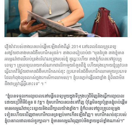
រឿងរ៉ាវរបស់នាងបានចាប់ផ្តើមឡើងតាំងពីឆ្នាំ 2014 នៅពេលដែលគ្រូពេទ្យ
សង្ស័យថានាងមានជំងឺមហារីកសុដន់។ នាងបានរៀបរាប់ថា “មុនដំបូង នាងខ្ញុំមាន
អារម្មណ៍ថាឈឺចាប់ត្រង់បរិវេណទ្រូងរបស់ខ្ញុំ ដូច្នេះហើយ នាងខ្ញុំក៏បានទៅជួបគ្រូ
ពេទ្យ។ គ្រូពេទ្យបានយកសំណាកជាលិកាមួយចំនួនពីខ្ញុំ ហើយចុងក្រោយខ្ញុំត្រូវបាន
ធ្វើរោគវិនិច្ឆ័យថាមានជំងឺមហារីកសាច់ដុះ (ប្រភេទនៃជំងឺមហារីកឈាមមួយប្រភេទ
ដែលកំពុងលូតលាស់ក្នុងកោសិកាឈាមស)។ ខ្ញុំ​បាន​ភ្ញាក់ផ្អើល​ជា​ខ្លាំង ខ្ញុំពិតជាមិន
ដឹងថាត្រូវធ្វើអ្វីនោះទេ” ។ ”
“
ខ្ញុំបានទទួលការព្យាបាលនៅមន្ទីរពេទ្យមួយក្នុងទីក្រុងហូជីមិញនិងធ្វើការព្យាបាល
ដោយប្រើគីមីចំនួន
8
វគ្គ។
ដុំមហារីកបានបាត់ទៅវិញ
ប៉ុន្តែមិនយូរប៉ុន្មានខ្ញុំចាប់ផ្តើម
មានអារម្មណ៍ថាចុះខ្សោយនិងឈឺក្បាលយ៉ាងខ្លាំង។
ខ្ញុំក៏បានទៅជួបគ្រូពេទ្យម្តង
ទៀតហើយឃើញថាមហារីកបានត្រឡប់មកកើតឡើងវិញ។
មហារីកសាច់ដុះរបស់
ខ្ញុំបានរាលដាលដល់ខួរក្បាល។
ខ្ញុំមានអារម្មណ៍ធុញថប់និងខ្វាយខ្វល់ខ្លាំងណាស់។
”