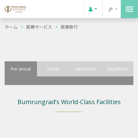
JP
ホーム
医療サービス
医療旅行
Pre-arrival
Arrival
Admission
Departure
Bumrungrad's World-Class Facilities