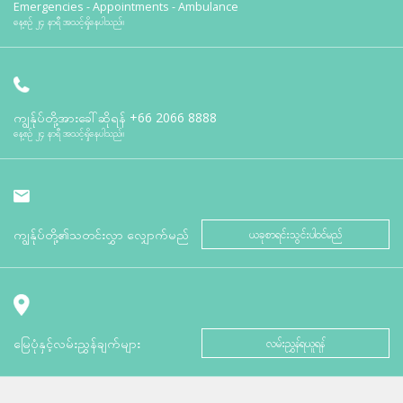
Emergencies - Appointments - Ambulance
နေ့စဉ် ၂၄ နာရီ အသင့်ရှိနေပါသည်။
ကျွန်ုပ်တို့အားခေါ်ဆိုရန်
+66 2066 8888
နေ့စဉ် ၂၄ နာရီ အသင့်ရှိနေပါသည်။
ကျွန်ုပ်တို့၏သတင်းလွှာ လျှောက်မည်
ယခုစာရင်းသွင်းပါဝင်မည်
မြေပုံနှင့်လမ်းညွှန်ချက်များ
လမ်းညွှန်ရယူရန်