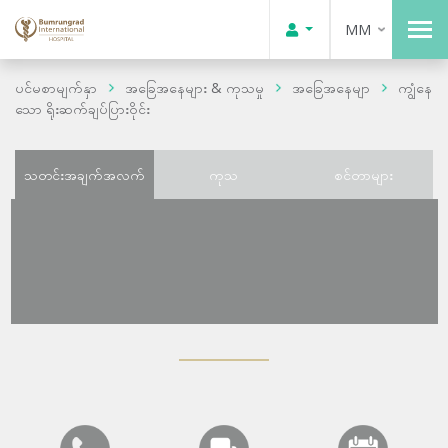
MM
ပင်မစာမျက်နှာ
အခြေအနေများ & ကုသမှု
အခြေအနေမျာ
ကျွံနေ
သော ရိုးဆက်ချပ်ပြားဝိုင်း
သတင်းအချက်အလက်
ကုသ
စင်တာများ