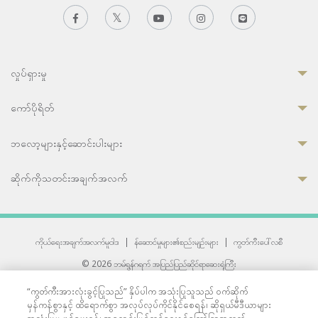
လှုပ်ရှားမှု
ကော်ပိုရိတ်
ဘလော့များနှင့်ဆောင်းပါးများ
ဆိုက်ကိုသတင်းအချက်အလက်
ကိုယ်ရေးအချက်အလက်မူဝါဒ
|
န်ဆောင်မှုများ၏စည်းမျဉ်းများ
|
ကွတ်ကီးပေါ်လစီ
© 2026 ဘမ်ရွန်ဂရက် အပြည်ပြည်ဆိုင်ရာဆေးရုံကြီး
တစ်ဦးကပူးတွဲကော်မရှင်အင်တာနေရှင်နယ် (JCI) အသိအမှတ်ပြုဆေးရုံ
“ကွတ်ကီးအားလုံးခွင့်ပြုသည်” နှိပ်ပါက အသုံးပြုသူသည် ဝက်ဆိုက်
33 Sukhumvit 3, Wattana, Bangkok 10110 Thailand.
မှန်ကန်စွာနှင့် ထိရောက်စွာ အလုပ်လုပ်ကိုင်နိုင်စေရန်၊ ဆိုရှယ်မီဒီယာများ
All rights reserved.