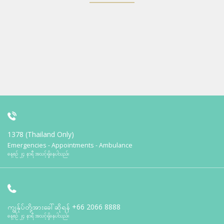
1378 (Thailand Only)
Emergencies - Appointments - Ambulance
နေ့စဉ် ၂၄ နာရီ အသင့်ရှိနေပါသည်။
ကျွန်ုပ်တို့အားခေါ်ဆိုရန်
+66 2066 8888
နေ့စဉ် ၂၄ နာရီ အသင့်ရှိနေပါသည်။