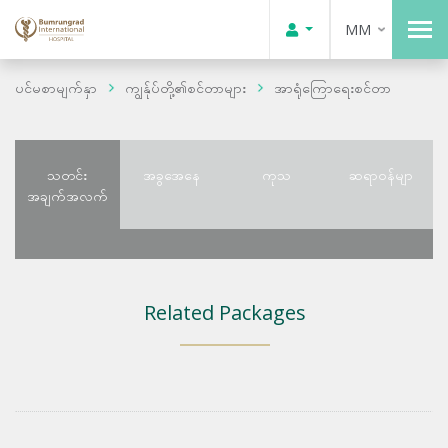
MM
ပင်မစာမျက်နှာ
ကျွန်ုပ်တို့၏စင်တာများ
အာရုံကြောရေးစင်တာ
သတင်း
အခွအေနေ
ကုသ
ဆရာဝန်မျာ
အချက်အလက်
Related Packages