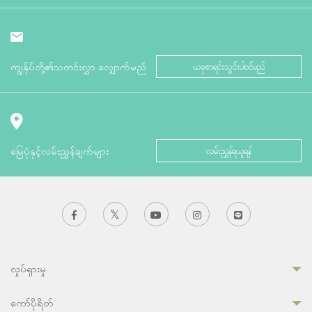
ကျွန်ုပ်တို့၏သတင်းလွှာ လျှောက်မည်
ယခုစာရင်းသွင်းပါဝင်မည်
မြေပုံနှင့်လမ်းညွှန်ချက်များ
လမ်းညွှန်ရယူရန်
လှုပ်ရှားမှု
ကော်ပိုရိတ်