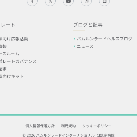
ポレート
ブログと記事
家向け広報活動
バムルンラードヘルスブログ
情報
ニュース
ースルーム
ポレートガバナンス
請求
家向けキット
個人情報保護方針
|
利用規約
|
クッキーポリシー
© 2026 バムルンラードインターナショナル
JCI認定病院