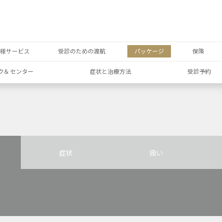
者様サービス
受診のための渡航
パッケージ
保険
ク& センター
症状と治療方法
受診予約
症状
扱い