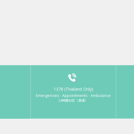
1378 (Thailand Only)
Emergencies - Appointments - Ambulance
24時間対応（英語）