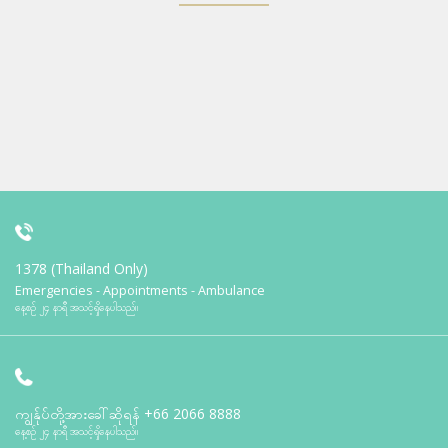
1378 (Thailand Only)
Emergencies - Appointments - Ambulance
နေ့စဉ် ၂၄ နာရီ အသင့်ရှိနေပါသည်။
ကျွန်ုပ်တို့အားခေါ်ဆိုရန်
+66 2066 8888
နေ့စဉ် ၂၄ နာရီ အသင့်ရှိနေပါသည်။