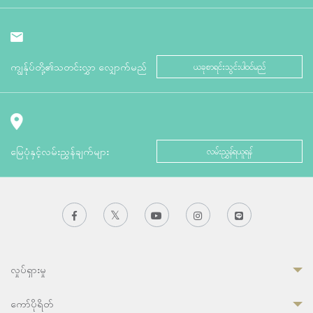
ကျွန်ုပ်တို့၏သတင်းလွှာ လျှောက်မည်
ယခုစာရင်းသွင်းပါဝင်မည်
မြေပုံနှင့်လမ်းညွှန်ချက်များ
လမ်းညွှန်ရယူရန်
လှုပ်ရှားမှု
ကော်ပိုရိတ်