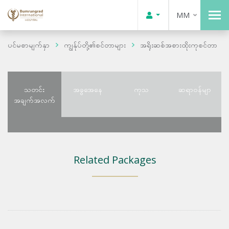
MM
ပင်မစာမျက်နှာ
ကျွန်ုပ်တို့၏စင်တာများ
အရိုးဆစ်အစားထိုးကုစင်တာ
သတင်း
အခွအေနေ
ကုသ
ဆရာဝန်မျာ
အချက်အလက်
Related Packages