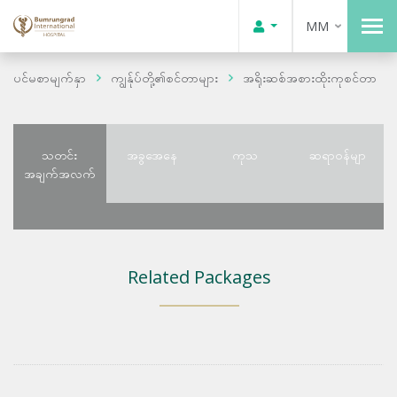
MM
ပင်မစာမျက်နှာ
ကျွန်ုပ်တို့၏စင်တာများ
အရိုးဆစ်အစားထိုးကုစင်တာ
သတင်း
အခွအေနေ
ကုသ
ဆရာဝန်မျာ
အချက်အလက်
Related Packages