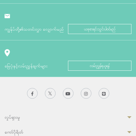
ကျွန်ုပ်တို့၏သတင်းလွှာ လျှောက်မည်
ယခုစာရင်းသွင်းပါဝင်မည်
မြေပုံနှင့်လမ်းညွှန်ချက်များ
လမ်းညွှန်ရယူရန်
လှုပ်ရှားမှု
ကော်ပိုရိတ်