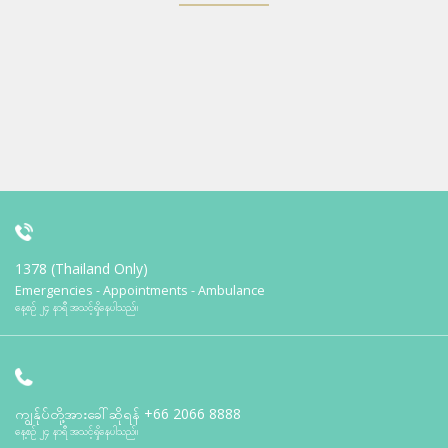
1378 (Thailand Only)
Emergencies - Appointments - Ambulance
နေ့စဉ် ၂၄ နာရီ အသင့်ရှိနေပါသည်။
ကျွန်ုပ်တို့အားခေါ်ဆိုရန်
+66 2066 8888
နေ့စဉ် ၂၄ နာရီ အသင့်ရှိနေပါသည်။