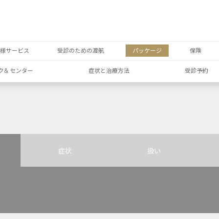
者様サービス
受診のための渡航
パッケージ
保険
ク& センター
症状と治療方法
受診予約
症状
扱い