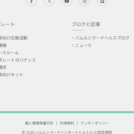
ポレート
ブログと記事
家向け広報活動
バムルンラードヘルスブログ
情報
ニュース
ースルーム
ポレートガバナンス
請求
家向けキット
個人情報保護方針
|
利用規約
|
クッキーポリシー
© 2026 バムルンラードインターナショナル
JCI認定病院