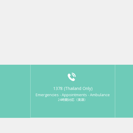
1378 (Thailand Only)
Emergencies - Appointments - Ambulance
24時間対応（英語）