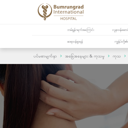
ဘမ်ရွန်ဂရက်အကြောင်း
လူနာဝန်ဆောင်
ဆရာဝန်ရှာရန်
ကျွန်ုပ်တို
ပင်မစာမျက်နှာ
အခြေအနေများ & ကုသမှု
ကုသ