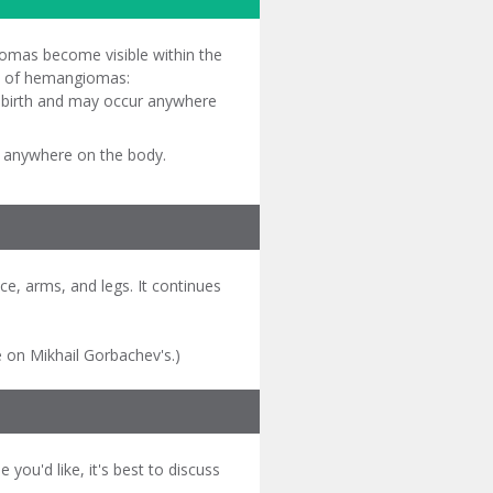
iomas become visible within the
es of hemangiomas:
er birth and may occur anywhere
ur anywhere on the body.
ace, arms, and legs. It continues
e on Mikhail Gorbachev's.)
you'd like, it's best to discuss