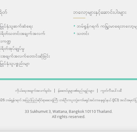
ရိတ်
ဘလော့များနှင့်ဆောင်းပါးများ
ီးမြှုပ်နှံသူဆက်ဆံရေး
ဘမ်ရွန်ဂရက် ကနျြးမာရေးဘလော့မျ
ပိုရိတ်သတင်းအချက်အလက်
သတင်း
းကဏ္ဍ
ုရိတ်အုပ်ချုပ်မှု
းအချက်အလက်တောင်းဆိုခြင်း
းမြှုပ်နှံသူပစ္စည်းမျာ
ကိုယ်ရေးအချက်အလက်မူဝါဒ
|
န်ဆောင်မှုများ၏စည်းမျဉ်းများ
|
ကွတ်ကီးပေါ်လစီ
6 ဘမ်ရွန်ဂရက် အပြည်ပြည်ဆိုင်ရာဆေးရုံကြီး
တစ်ဦးကပူးတွဲကော်မရှင်အင်တာနေရှင်နယ် (JCI) အသိအမှတ်ပြု
33 Sukhumvit 3, Wattana, Bangkok 10110 Thailand.
All rights reserved.