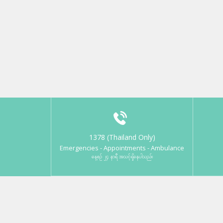
1378 (Thailand Only)
Emergencies - Appointments - Ambulance
နေ့စဉ် ၂၄ နာရီ အသင့်ရှိနေပါသည်။