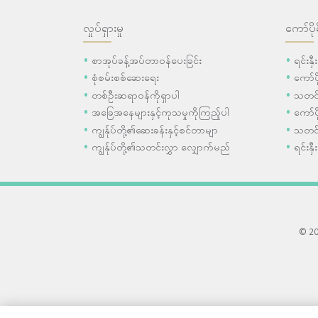
လှုပ်ရှားမှု
ကော်ပို
စာအုပ်ခန့်အပ်တာဝန်ပေးခြင်း
ရင်းနှ
စုံစမ်းစစ်ဆေးရေး
ကော်
တစ်ဦးဆရာဝန်ကိုရှာပါ
သတင်
အခြေအနေများနှင့်ကုသမှုကိုကြည့်ပါ
ကော်ပိ
ကျွန်ုပ်တို့၏ဆေးခန်းနှင့်စင်တာမျာ
သတင်
ကျွန်ုပ်တို့၏သတင်းလွှာ လျှောက်မည်
ရင်းနှီ
© 202