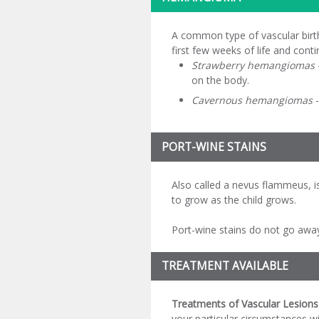
A common type of vascular birt
first few weeks of life and co
Strawberry hemangiomas
on the body.
Cavernous hemangiomas
-
PORT-WINE STAINS
Also called a nevus flammeus, is 
to grow as the child grows.
Port-wine stains do not go away 
TREATMENT AVAILABLE
Treatments of Vascular Lesions
your particular circumstances w