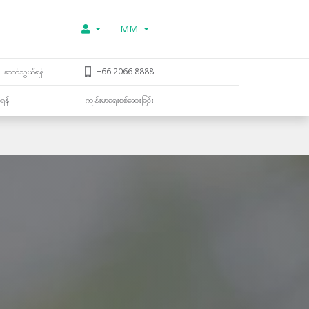
MM
ဆက်သွယ်ရန်
+66 2066 8888
ူရန်
ကျန်းမာရေးစစ်ဆေးခြင်း