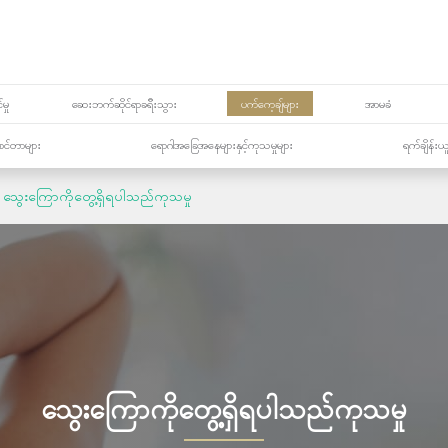
မှု
ဆေးဘက်ဆိုင်ရာခရီးသွား
ပက်ကေ့ချ်များ
အာမခံ
့၏စင်တာများ
ရောဂါအခြေအနေများနှင့်ကုသမှုများ
ရက်ချိန်းယ
သွေးကြောကိုတွေ့ရှိရပါသည်ကုသမှု
သွေးကြောကိုတွေ့ရှိရပါသည်ကုသမှု