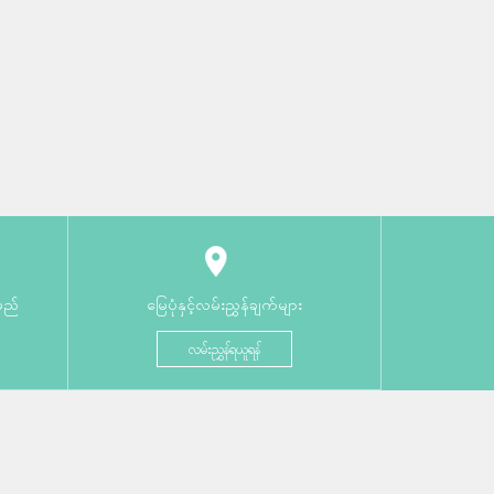
မည်
မြေပုံနှင့်လမ်းညွှန်ချက်များ
လမ်းညွှန်ရယူရန်