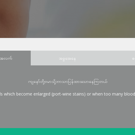
်အလက်
အခွအေနေ
စ
ကျနော်တို့ဗမာသို့ဘာသာပြန်ထားသောနေကြတယ်
ls which become enlarged (port-wine stains) or when too many bloo