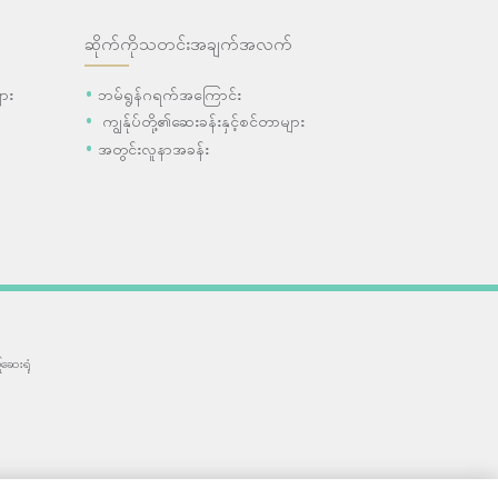
ဆိုက်ကိုသတင်းအချက်အလက်
ား
ဘမ်ရွန်ဂရက်အကြောင်း
ကျွန်ုပ်တို့၏ဆေးခန်းနှင့်စင်တာများ
အတွင်းလူနာအခန်း
ဆေးရုံ