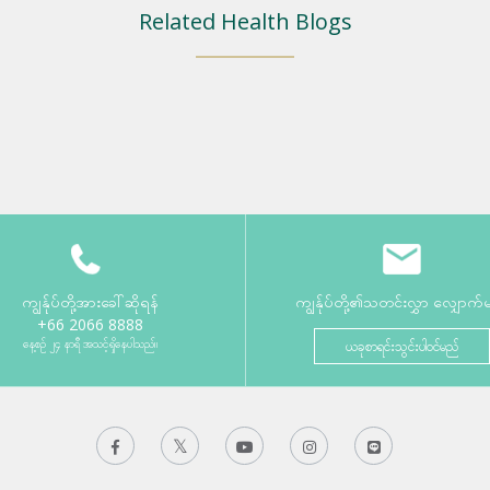
Related Health Blogs
ကျွန်ုပ်တို့အားခေါ်ဆိုရန်
ကျွန်ုပ်တို့၏သတင်းလွှာ လျှောက်
+66 2066 8888
နေ့စဉ် ၂၄ နာရီ အသင့်ရှိနေပါသည်။
ယခုစာရင်းသွင်းပါဝင်မည်