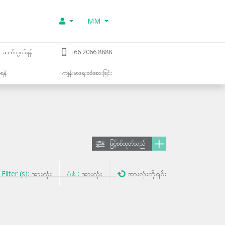
MM
ဆက်သွယ်ရန်
+66 2066 8888
ူရန်
ကျန်းမာရေးစစ်ဆေးခြင်း
ဖြင့်စစ်ထုတ်သည်
Filter (s):
အားလုံး
ပုံစံ :
အားလုံး
အားလုံးကိုရှင်း