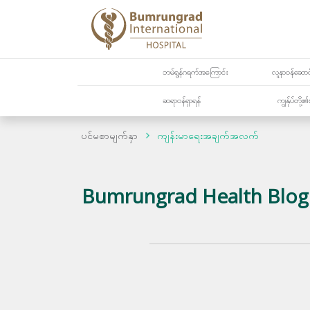
ဘမ်ရွန်ဂရက်အကြောင်း
လူနာဝန်ဆောင်
ဆရာဝန်ရှာရန်
ကျွန်ုပ်တို
ပင်မစာမျက်နှာ
ကျန်းမာရေးအချက်အလက်
Bumrungrad Health Blog