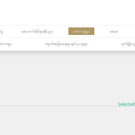
မှု
ဆေးဘက်ဆိုင်ရာခရီးသွား
ပက်ကေ့ချ်များ
အာမခံ
့၏စင်တာများ
ရောဂါအခြေအနေများနှင့်ကုသမှုများ
ရက်ချိန်းယ
Selected 