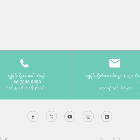
ကျွန်ုပ်တို့အားခေါ်ဆိုရန်
ကျွန်ုပ်တို့၏သတင်းလွှာ လျှောက်
+66 2066 8888
နေ့စဉ် ၂၄ နာရီ အသင့်ရှိနေပါသည်။
ယခုစာရင်းသွင်းပါဝင်မည်