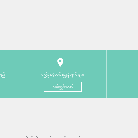
မည်
မြေပုံနှင့်လမ်းညွှန်ချက်များ
လမ်းညွှန်ရယူရန်