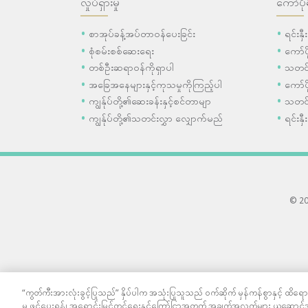
လှုပ်ရှားမှု
ကော်ပို
စာအုပ်ခန့်အပ်တာဝန်ပေးခြင်း
ရင်းနှ
စုံစမ်းစစ်ဆေးရေး
ကော်
တစ်ဦးဆရာဝန်ကိုရှာပါ
သတင်
အခြေအနေများနှင့်ကုသမှုကိုကြည့်ပါ
ကော်ပိ
ကျွန်ုပ်တို့၏ဆေးခန်းနှင့်စင်တာမျာ
သတင်
ကျွန်ုပ်တို့၏သတင်းလွှာ လျှောက်မည်
ရင်းနှီ
© 202
“ကွတ်ကီးအားလုံးခွင့်ပြုသည်” နှိပ်ပါက အသုံးပြုသူသည် ဝက်ဆိုက် မှန်ကန်စွာနှင့် ထိရောက
မှု ဖွင့်ပေးရန်၊ အရောင်းမြှင့်တင်ရေးနှင့်ကြော်ငြာအတွက် အချက်အလက်များ ယူဆောင်အ