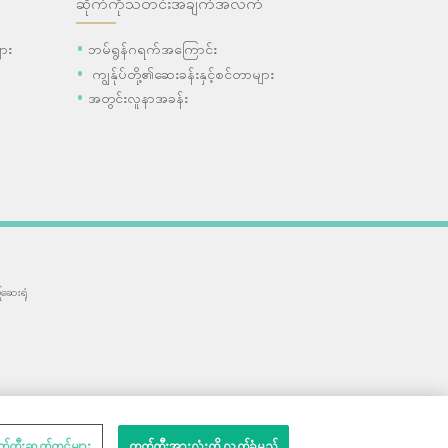
ဆိုက်ကိုသတင်းအချက်အလက်
ား
ဘမ်ရွန်ဂရက်အကြောင်း
ကျွန်ုပ်တို့၏ဆေးခန်းနှင့်စင်တာများ
အတွင်းလူနာအခန်း
ဆေးရုံ
တ်ကီးဆက်တင်များ
ကွတ်ကီးအားလုံးကို လက်ခံမည်