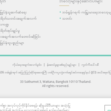
ရိတ်
ဘလော့များနှင့်ဆောင်းပါးများ
ီးမြှုပ်နှံသူဆက်ဆံရေး
ဘမ်ရွန်ဂရက် ကနျြးမာရေးဘလော့မျ
ပိုရိတ်သတင်းအချက်အလက်
သတင်း
းကဏ္ဍ
ုရိတ်အုပ်ချုပ်မှု
းအချက်အလက်တောင်းဆိုခြင်း
းမြှုပ်နှံသူပစ္စည်းမျာ
ကိုယ်ရေးအချက်အလက်မူဝါဒ
|
န်ဆောင်မှုများ၏စည်းမျဉ်းများ
|
ကွတ်ကီးပေါ်လစီ
6 ဘမ်ရွန်ဂရက် အပြည်ပြည်ဆိုင်ရာဆေးရုံကြီး
တစ်ဦးကပူးတွဲကော်မရှင်အင်တာနေရှင်နယ် (JCI) အသိအမှတ်ပြု
33 Sukhumvit 3, Wattana, Bangkok 10110 Thailand.
All rights reserved.
်စွာ အလုပ်လုပ်ကိုင်နိုင်စေရန်၊ ဆိုရှယ်မီဒီယာများ အသုံးပြု
သုံးပြု၍ အသုံးပြုမှု လေ့လာဆန်းစစ်ရန် ရည်ရွယ်ချက်များ
ကွ