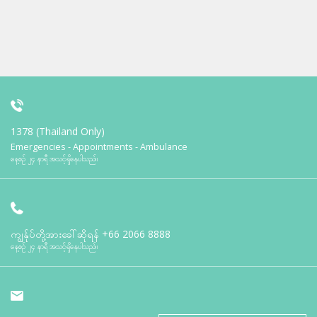
1378 (Thailand Only)
Emergencies - Appointments - Ambulance
နေ့စဉ် ၂၄ နာရီ အသင့်ရှိနေပါသည်။
ကျွန်ုပ်တို့အားခေါ်ဆိုရန်
+66 2066 8888
နေ့စဉ် ၂၄ နာရီ အသင့်ရှိနေပါသည်။