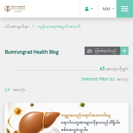
MM
ပင်မစာမျက်နှာ
ကျန်းမာရေးအချက်အလက်
ဖြင့်စစ်ထုတ်သည်
Bumrungrad Health Blog
အားလုံးကိုရှင်း
Selected Filter (s):
အားလုံး
ပုံစံ :
အားလုံး