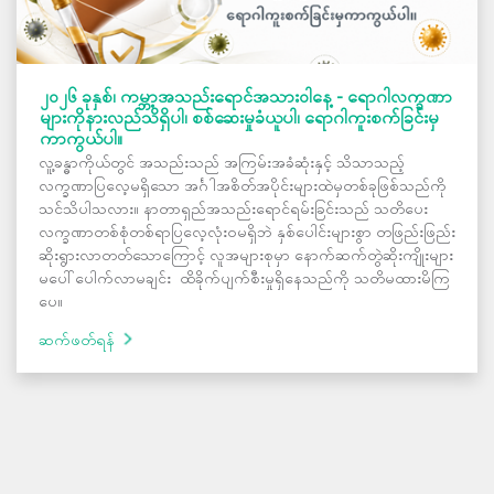
၂၀၂၆ ခုနှစ်၊ ကမ္ဘာ့အသည်းရောင်အသားဝါနေ့ - ရောဂါလက္ခဏာ
များကိုနားလည်သိရှိပါ၊ စစ်ဆေးမှုခံယူပါ၊ ရောဂါကူးစက်ခြင်းမှ
ကာကွယ်ပါ။
လူ့ခန္ဓာကိုယ်တွင် အသည်းသည် အကြမ်းအခံဆုံးနှင့် သိသာသည့်
လက္ခဏာပြလေ့မရှိသော အင်္ဂါအစိတ်အပိုင်းများထဲမှတစ်ခုဖြစ်သည်ကို
သင်သိပါသလား။ နာတာရှည်အသည်းရောင်ရမ်းခြင်းသည် သတိပေး
လက္ခဏာတစ်စုံတစ်ရာပြလေ့လုံးဝမရှိဘဲ နှစ်ပေါင်းများစွာ တဖြည်းဖြည်း
ဆိုးရွားလာတတ်သောကြောင့် လူအများစုမှာ နောက်ဆက်တွဲဆိုးကျိုးများ
မပေါ်ပေါက်လာမချင်း ထိခိုက်ပျက်စီးမှုရှိနေသည်ကို သတိမထားမိကြ
ပေ။
ဆက်ဖတ်ရန်