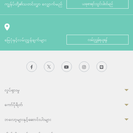
ကျွန်ုပ်တို့၏သတင်းလွှာ လျှောက်မည်
ယခုစာရင်းသွင်းပါဝင်မည်
မြေပုံနှင့်လမ်းညွှန်ချက်များ
လမ်းညွှန်ရယူရန်
လှုပ်ရှားမှု
ကော်ပိုရိတ်
ဘလော့များနှင့်ဆောင်းပါးများ