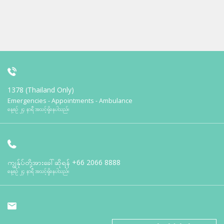
1378 (Thailand Only)
Emergencies - Appointments - Ambulance
နေ့စဉ် ၂၄ နာရီ အသင့်ရှိနေပါသည်။
ကျွန်ုပ်တို့အားခေါ်ဆိုရန်
+66 2066 8888
နေ့စဉ် ၂၄ နာရီ အသင့်ရှိနေပါသည်။