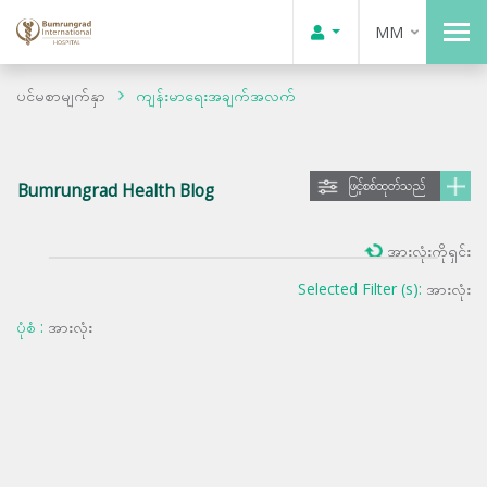
MM
ပင်မစာမျက်နှာ
ကျန်းမာရေးအချက်အလက်
ဖြင့်စစ်ထုတ်သည်
Bumrungrad Health Blog
အားလုံးကိုရှင်း
Selected Filter (s):
အားလုံး
ပုံစံ :
အားလုံး