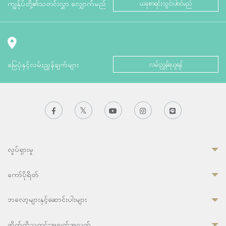
ကျွန်ုပ်တို့၏သတင်းလွှာ လျှောက်မည်
ယခုစာရင်းသွင်းပါဝင်မည်
မြေပုံနှင့်လမ်းညွှန်ချက်များ
လမ်းညွှန်ရယူရန်
လှုပ်ရှားမှု
ကော်ပိုရိတ်
ဘလော့များနှင့်ဆောင်းပါးများ
ဆိုက်ကိုသတင်းအချက်အလက်