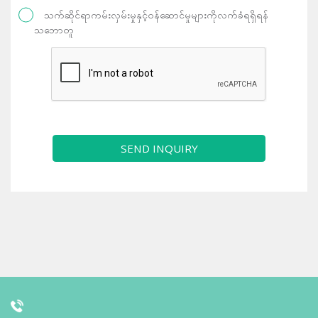
သက်ဆိုင်ရာကမ်းလှမ်းမှုနှင့်ဝန်ဆောင်မှုများကိုလက်ခံရရှိရန်
သဘောတူ
SEND INQUIRY