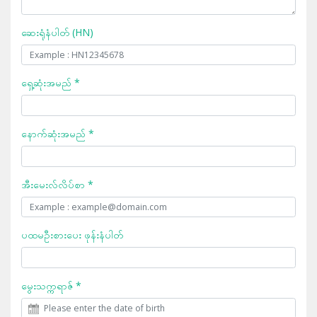
ဆေးရုံနံပါတ် (HN)
ရှေ့ဆုံးအမည် *
နောက်ဆုံးအမည် *
အီးမေးလ်လိပ်စာ *
ပထမဦးစားပေး ဖုန်းနံပါတ်
မွေးသက္ကရာဇ် *