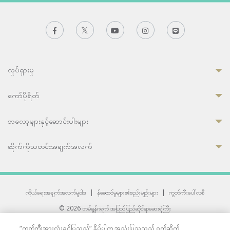
လှုပ်ရှားမှု
ကော်ပိုရိတ်
ဘလော့များနှင့်ဆောင်းပါးများ
ဆိုက်ကိုသတင်းအချက်အလက်
ကိုယ်ရေးအချက်အလက်မူဝါဒ
|
န်ဆောင်မှုများ၏စည်းမျဉ်းများ
|
ကွတ်ကီးပေါ်လစီ
© 2026 ဘမ်ရွန်ဂရက် အပြည်ပြည်ဆိုင်ရာဆေးရုံကြီး
တစ်ဦးကပူးတွဲကော်မရှင်အင်တာနေရှင်နယ် (JCI) အသိအမှတ်ပြုဆေးရုံ
“ကွတ်ကီးအားလုံးခွင့်ပြုသည်” နှိပ်ပါက အသုံးပြုသူသည် ဝက်ဆိုက်