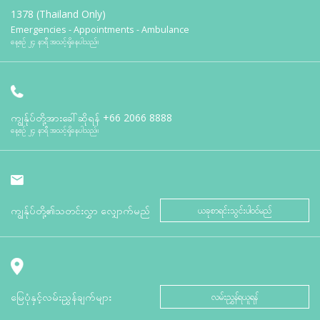
1378 (Thailand Only)
Emergencies - Appointments - Ambulance
နေ့စဉ် ၂၄ နာရီ အသင့်ရှိနေပါသည်။
ကျွန်ုပ်တို့အားခေါ်ဆိုရန်
+66 2066 8888
နေ့စဉ် ၂၄ နာရီ အသင့်ရှိနေပါသည်။
ကျွန်ုပ်တို့၏သတင်းလွှာ လျှောက်မည်
ယခုစာရင်းသွင်းပါဝင်မည်
မြေပုံနှင့်လမ်းညွှန်ချက်များ
လမ်းညွှန်ရယူရန်