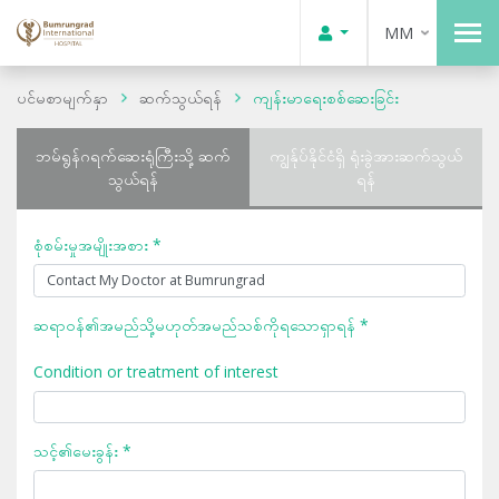
MM
ပင်မစာမျက်နှာ
ဆက်သွယ်ရန်
ကျန်းမာရေးစစ်ဆေးခြင်း
ဘမ်ရွန်ဂရက်ဆေးရုံကြီးသို့ ဆက်
ကျွန်ုပ်နိုင်ငံရှိ ရုံးခွဲအားဆက်သွယ်
သွယ်ရန်
ရန်
စုံစမ်းမှုအမျိုးအစား *
ဆရာဝန်၏အမည်သို့မဟုတ်အမည်သစ်ကိုရသောရှာရန် *
Condition or treatment of interest
သင့်၏မေးခွန်း *