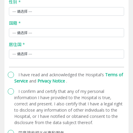
性别 *
国籍 *
居住国 *
I have read and acknowledged the Hospital’s
Terms of
Service
and
Privacy Notice
.
I confirm and certify that any of my personal
information I have provided to the Hospital is true,
correct and present. I also certify that I have a legal right
to disclose any information of other individuals to the
Hospital, or I have notified or obtained consent to the
disclosure from the data subject thereof.
同意接收相关优惠和服务