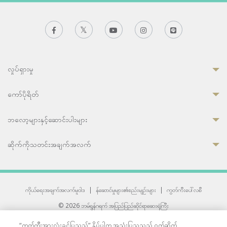
လှုပ်ရှားမှု
ကော်ပိုရိတ်
ဘလော့များနှင့်ဆောင်းပါးများ
ဆိုက်ကိုသတင်းအချက်အလက်
ကိုယ်ရေးအချက်အလက်မူဝါဒ
|
န်ဆောင်မှုများ၏စည်းမျဉ်းများ
|
ကွတ်ကီးပေါ်လစီ
© 2026 ဘမ်ရွန်ဂရက် အပြည်ပြည်ဆိုင်ရာဆေးရုံကြီး
တစ်ဦးကပူးတွဲကော်မရှင်အင်တာနေရှင်နယ် (JCI) အသိအမှတ်ပြုဆေးရုံ
“ကွတ်ကီးအားလုံးခွင့်ပြုသည်” နှိပ်ပါက အသုံးပြုသူသည် ဝက်ဆိုက်