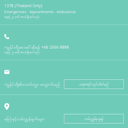
1378 (Thailand Only)
Emergencies - Appointments - Ambulance
နေ့စဉ် ၂၄ နာရီ အသင့်ရှိနေပါသည်။
ကျွန်ုပ်တို့အားခေါ်ဆိုရန်
+66 2066 8888
နေ့စဉ် ၂၄ နာရီ အသင့်ရှိနေပါသည်။
ကျွန်ုပ်တို့၏သတင်းလွှာ လျှောက်မည်
ယခုစာရင်းသွင်းပါဝင်မည်
မြေပုံနှင့်လမ်းညွှန်ချက်များ
လမ်းညွှန်ရယူရန်