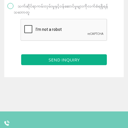
သက်ဆိုင်ရာကမ်းလှမ်းမှုနှင့်ဝန်ဆောင်မှုများကိုလက်ခံရရှိရန်
သဘောတူ
SEND INQUIRY