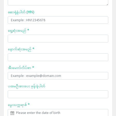
ဆေးရုံနံပါတ် (HN)
ရှေ့ဆုံးအမည် *
နောက်ဆုံးအမည် *
အီးမေးလ်လိပ်စာ *
ပထမဦးစားပေး ဖုန်းနံပါတ်
မွေးသက္ကရာဇ် *