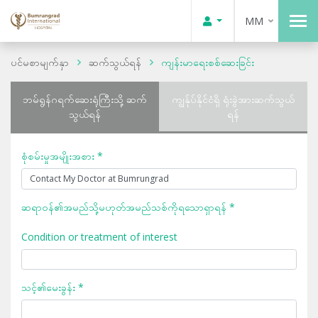
MM
ပင်မစာမျက်နှာ
ဆက်သွယ်ရန်
ကျန်းမာရေးစစ်ဆေးခြင်း
ဘမ်ရွန်ဂရက်ဆေးရုံကြီးသို့ ဆက်
ကျွန်ုပ်နိုင်ငံရှိ ရုံးခွဲအားဆက်သွယ်
သွယ်ရန်
ရန်
စုံစမ်းမှုအမျိုးအစား *
ဆရာဝန်၏အမည်သို့မဟုတ်အမည်သစ်ကိုရသောရှာရန် *
Condition or treatment of interest
သင့်၏မေးခွန်း *