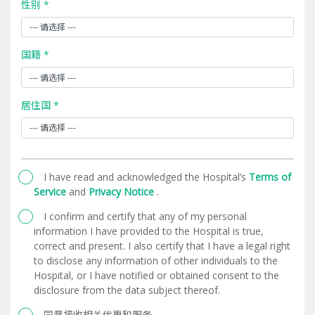
性别 *
国籍 *
居住国 *
I have read and acknowledged the Hospital’s
Terms of
Service
and
Privacy Notice
.
I confirm and certify that any of my personal
information I have provided to the Hospital is true,
correct and present. I also certify that I have a legal right
to disclose any information of other individuals to the
Hospital, or I have notified or obtained consent to the
disclosure from the data subject thereof.
同意接收相关优惠和服务