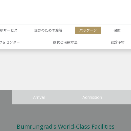
者様サービス
受診のための渡航
パッケージ
保険
ク& センター
症状と治療方法
受診予約
Arrival
Admission
Bumrungrad's World-Class Facilities