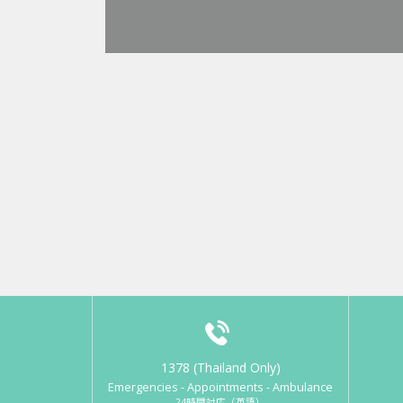
1378 (Thailand Only)
Emergencies - Appointments - Ambulance
24時間対応（英語）