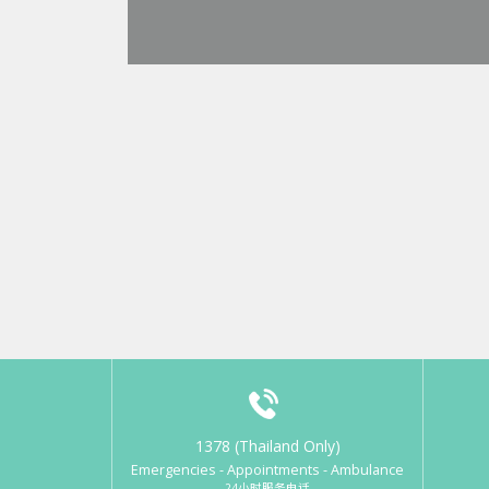
1378 (Thailand Only)
Emergencies - Appointments - Ambulance
24小时服务电话