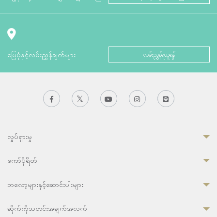
မြေပုံနှင့်လမ်းညွှန်ချက်များ
လမ်းညွှန်ရယူရန်
လှုပ်ရှားမှု
ကော်ပိုရိတ်
ဘလော့များနှင့်ဆောင်းပါးများ
ဆိုက်ကိုသတင်းအချက်အလက်