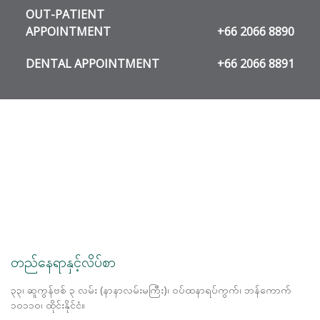
OUT-PATIENT
APPOINTMENT
+66 2066 8890
DENTAL APPOINTMENT
+66 2066 8891
တည်နေရာနှင့်လိပ်စာ
၃၃၊ ဆူကွန်ဗစ် ၃ လမ်း (နာနာလမ်းမကြီး)၊ ဝပ်ထနာရပ်ကွက်၊ ဘန်ကောက်
၁၀၁၁၀၊ ထိုင်းနိုင်ငံ။