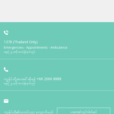
1378 (Thailand Only)
Emergencies - Appointments - Ambulance
နေ့စဉ် ၂၄ နာရီ အသင့်ရှိနေပါသည်။
ကျွန်ုပ်တို့အားခေါ်ဆိုရန်
+66 2066 8888
နေ့စဉ် ၂၄ နာရီ အသင့်ရှိနေပါသည်။
ကျွန်ုပ်တို့၏သတင်းလွှာ လျှောက်မည်
ယခုစာရင်းသွင်းပါဝင်မည်