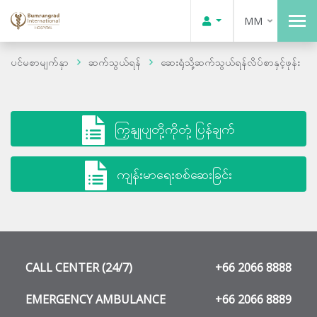
MM
ပင်မစာမျက်နှာ
ဆက်သွယ်ရန်
ဆေးရုံသို့ဆက်သွယ်ရန်လိပ်စာနှင့်ဖုန်း
ကြှနျုပျတို့ကိုတုံ့ပြန်ချက်
ကျန်းမာရေးစစ်ဆေးခြင်း
CALL CENTER (24/7)
+66 2066 8888
EMERGENCY AMBULANCE
+66 2066 8889