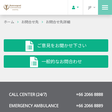
JP
ホーム
お問合せ先
お問合せ先詳細
ご意見をお聞かせ下さい
一般的なお問合わせ
CALL CENTER (24/7)
+66 2066 8888
EMERGENCY AMBULANCE
+66 2066 8889