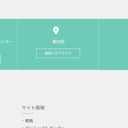
ルンラー
案内図
病院へのアクセス
サイト情報
概略
クリニック& センター