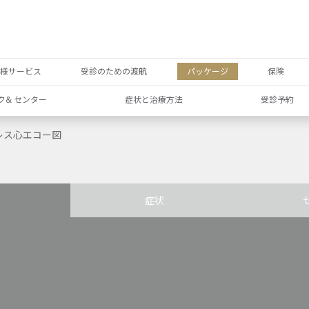
者様サービス
受診のための渡航
パッケージ
保険
ク& センター
症状と治療方法
受診予約
レス心エコー図
症状