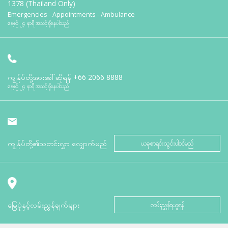
1378 (Thailand Only)
Emergencies - Appointments - Ambulance
နေ့စဉ် ၂၄ နာရီ အသင့်ရှိနေပါသည်။
ကျွန်ုပ်တို့အားခေါ်ဆိုရန်
+66 2066 8888
နေ့စဉ် ၂၄ နာရီ အသင့်ရှိနေပါသည်။
ကျွန်ုပ်တို့၏သတင်းလွှာ လျှောက်မည်
ယခုစာရင်းသွင်းပါဝင်မည်
မြေပုံနှင့်လမ်းညွှန်ချက်များ
လမ်းညွှန်ရယူရန်