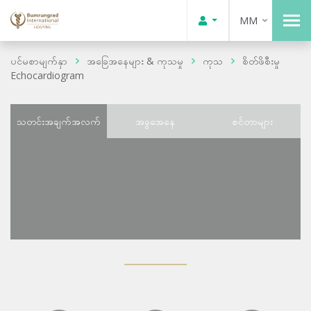
MM
ပင်မစာမျက်နှာ
အခြေအနေများ & ကုသမှု
ကုသ
စိတ်ဖိစီးမှု
Echocardiogram
သတင်းအချက်အလက်
အခွအေနေ
စင်တာများ