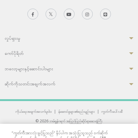
လှုပ်ရှားမှု
ကော်ပိုရိတ်
ဘလော့များနှင့်ဆောင်းပါးများ
ဆိုက်ကိုသတင်းအချက်အလက်
ကိုယ်ရေးအချက်အလက်မူဝါဒ
|
န်ဆောင်မှုများ၏စည်းမျဉ်းများ
|
ကွတ်ကီးပေါ်လစီ
© 2026 ဘမ်ရွန်ဂရက် အပြည်ပြည်ဆိုင်ရာဆေးရုံကြီး
တစ်ဦးကပူးတွဲကော်မရှင်အင်တာနေရှင်နယ် (JCI) အသိအမှတ်ပြုဆေးရုံ
“ကွတ်ကီးအားလုံးခွင့်ပြုသည်” နှိပ်ပါက အသုံးပြုသူသည် ဝက်ဆိုက်
33 Sukhumvit 3, Wattana, Bangkok 10110 Thailand.