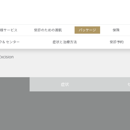
者様サービス
受診のための渡航
パッケージ
保険
ク& センター
症状と治療方法
受診予約
Excision
症状