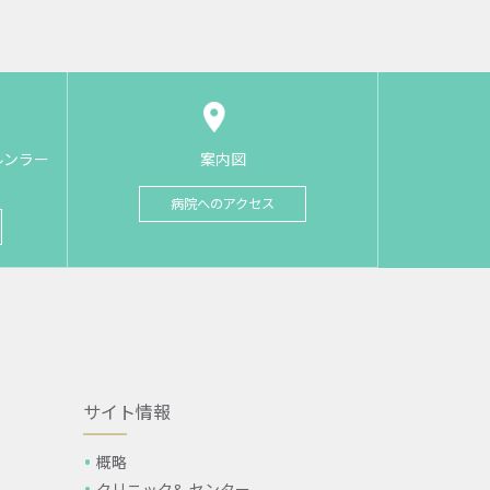
ルンラー
案内図
病院へのアクセス
サイト情報
概略
クリニック& センター