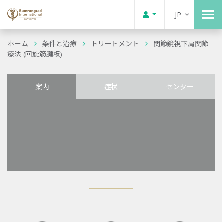
JP
ホーム
条件と治療
トリートメント
関節鏡視下肩関節
療法 (回旋筋腱板)
案内
症状
センター