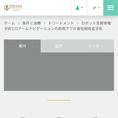
JP
ホーム
条件と治療
トリートメント
ロボット支援脊椎
手術とOアームナビゲーションの併用下での脊柱側弯症手術
案内
症状
センター