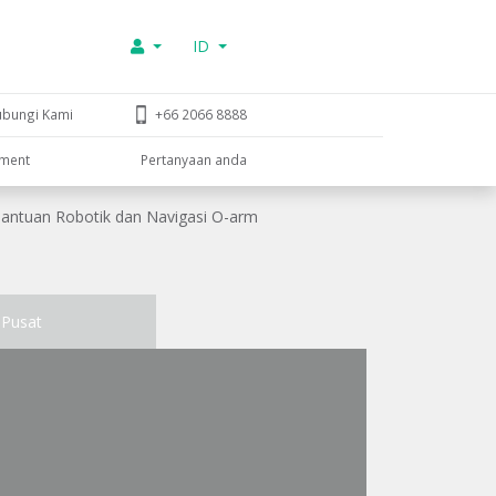
ID
ubungi Kami
+66 2066 8888
tment
Pertanyaan anda
antuan Robotik dan Navigasi O-arm
Pusat