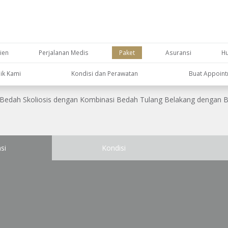
ien
Perjalanan Medis
Paket
Asuransi
H
nik Kami
Kondisi dan Perawatan
Buat Appoin
Bedah Skoliosis dengan Kombinasi Bedah Tulang Belakang dengan B
si
Kondisi