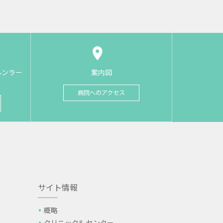
ルンラー
案内図
病院へのアクセス
サイト情報
概略
クリニック& センター