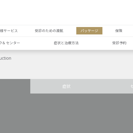
者様サービス
受診のための渡航
パッケージ
保険
ク& センター
症状と治療方法
受診予約
uction
症状