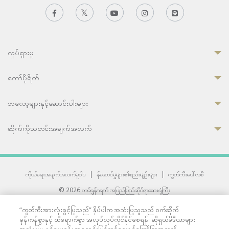
လှုပ်ရှားမှု
ကော်ပိုရိတ်
ဘလော့များနှင့်ဆောင်းပါးများ
ဆိုက်ကိုသတင်းအချက်အလက်
ကိုယ်ရေးအချက်အလက်မူဝါဒ
|
န်ဆောင်မှုများ၏စည်းမျဉ်းများ
|
ကွတ်ကီးပေါ်လစီ
© 2026 ဘမ်ရွန်ဂရက် အပြည်ပြည်ဆိုင်ရာဆေးရုံကြီး
တစ်ဦးကပူးတွဲကော်မရှင်အင်တာနေရှင်နယ် (JCI) အသိအမှတ်ပြုဆေးရုံ
“ကွတ်ကီးအားလုံးခွင့်ပြုသည်” နှိပ်ပါက အသုံးပြုသူသည် ဝက်ဆိုက်
33 Sukhumvit 3, Wattana, Bangkok 10110 Thailand.
မှန်ကန်စွာနှင့် ထိရောက်စွာ အလုပ်လုပ်ကိုင်နိုင်စေရန်၊ ဆိုရှယ်မီဒီယာများ
All rights reserved.