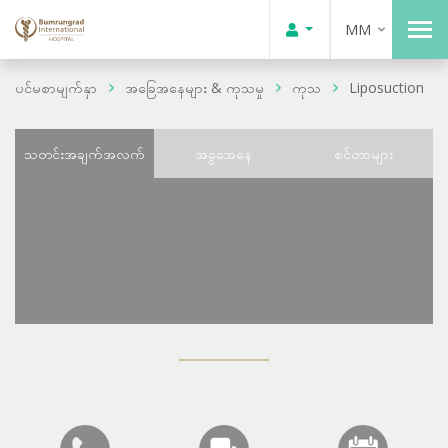
MM
ပင်မစာမျက်နှာ
အခြေအနေများ & ကုသမှု
ကုသ
Liposuction
သတင်းအချက်အလက်
အခွအေနေ
စင်တာများ