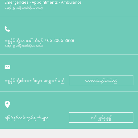
Emergencies - Appointments - Ambulance
နေ့စဉ် ၂၄ နာရီ အသင့်ရှိနေပါသည်။
ကျွန်ုပ်တို့အားခေါ်ဆိုရန်
+66 2066 8888
နေ့စဉ် ၂၄ နာရီ အသင့်ရှိနေပါသည်။
ကျွန်ုပ်တို့၏သတင်းလွှာ လျှောက်မည်
ယခုစာရင်းသွင်းပါဝင်မည်
မြေပုံနှင့်လမ်းညွှန်ချက်များ
လမ်းညွှန်ရယူရန်