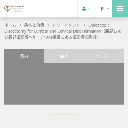
JP
ホーム
条件と治療
トリートメント
Endoscopic
Discectomy for Lumbar and Cervical Disc Herniation（腰部およ
び頸部椎間板ヘルニアの内視鏡による椎間板切除術）
案内
症状
センター