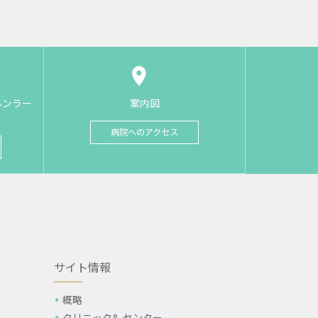
ルンラー
案内図
病院へのアクセス
サイト情報
概略
クリニック& センター