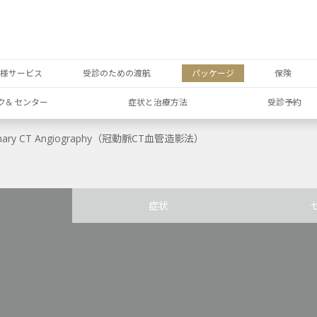
者様サービス
受診のための渡航
パッケージ
保険
ク& センター
症状と治療方法
受診予約
onary CT Angiography（冠動脈CT血管造影法）
症状