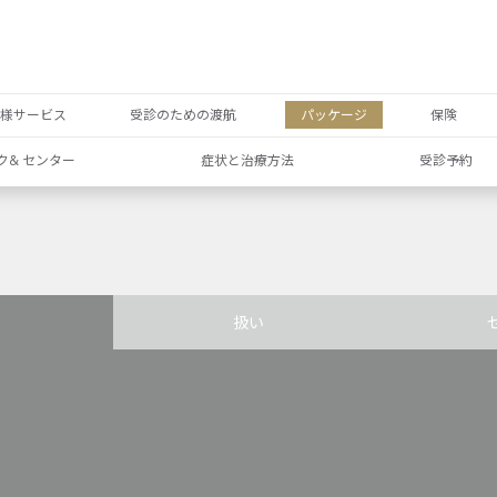
者様サービス
受診のための渡航
パッケージ
保険
ク& センター
症状と治療方法
受診予約
扱い