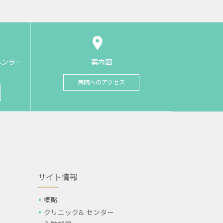
ルンラー
案内図
病院へのアクセス
サイト情報
概略
クリニック& センター