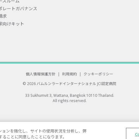
ースルーム
ポレートガバナンス
請求
家向けキット
個人情報保護方針
|
利用規約
|
クッキーポリシー
© 2026 バムルンラードインターナショナル
JCI認定病院
33 Sukhumvit 3, Wattana, Bangkok 10110 Thailand.
All rights reserved.
ゲーションを強化し、サイトの使用状況を分析し、弊
C
保存することに同意したことになります。